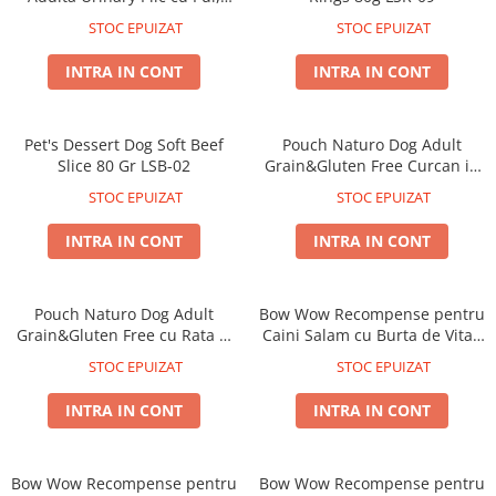
Taste of the Wild
Taste of The Wild
Peste Alb si Merisoare
STOC EPUIZAT
STOC EPUIZAT
Isegrim
BonaCibo
Naturo
Ciao Inaba
INTRA IN CONT
INTRA IN CONT
Churu
Signature7
Nature's Protection Superior Care
Igiena Pisici
Pet's Dessert Dog Soft Beef
Pouch Naturo Dog Adult
Diete Veterinare Caini
Sampoane si Balsamuri
Slice 80 Gr LSB-02
Grain&Gluten Free Curcan in
Igiena Caini
Igiena Oculara
Sos 100 Gr
STOC EPUIZAT
STOC EPUIZAT
Igiena Auriculara
Sampoane, balsamuri si parfumuri
INTRA IN CONT
INTRA IN CONT
Articole Periaj
Igiena Orala si Dentara
Forfecute si Clesti
Atractante si Feromoni
Igiena Blana si Piele
Igiena Oculara
Pouch Naturo Dog Adult
Bow Wow Recompense pentru
Lapte pentru Pisici
Grain&Gluten Free cu Rata si
Caini Salam cu Burta de Vita ,
Igiena Casei
Pui 100 Gr
Colagen si Legume 6Buc/Folie
Igiena Auriculara
Suplimente Nutritive Pisici
STOC EPUIZAT
STOC EPUIZAT
Articole Periaj si Descalcit
Recompense si Delicii pentru Pisici
INTRA IN CONT
INTRA IN CONT
Forfecute si Clesti
Sisaluri si Ansambluri de Joaca
Suplimente Nutritive Caini
Pisici
Bow Wow Recompense pentru
Bow Wow Recompense pentru
Cosuri, Culcusuri si Perne
Cosuri, Culcusuri si Perne