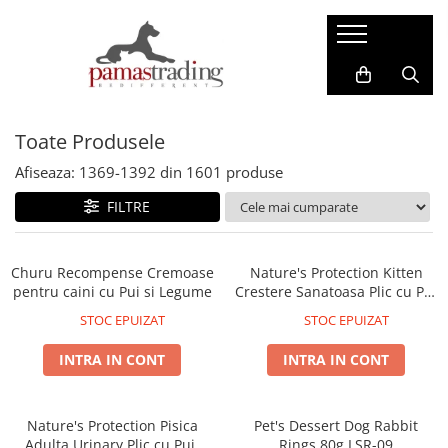
Caini
Pisici
Hrana Uscata Caini
Hrana Uscata Pisici
Toate Produsele
Taste of the Wild
Araton
BonaCibo
Nature's Protection
Afiseaza:
1369-
1392
din
1601
produse
Nature's Protection
Taste of the Wild
FILTRE
Superior Care
Cat Food
Araton
Primordial
Primordial
BonaCibo
Churu Recompense Cremoase
Nature's Protection Kitten
pentru caini cu Pui si Legume
Crestere Sanatoasa Plic cu Pui
Meglium
LaMito
si Vita 100 Gr
Dog Food
Pro Science
STOC EPUIZAT
STOC EPUIZAT
Pro Science
Hrana Umeda Pisici
INTRA IN CONT
INTRA IN CONT
Decent
Nature's Protection
Diamond Naturals
Naturo
Hrana Umeda Caini
Nature's Protection Pisica
Pet's Dessert Dog Rabbit
Cherie
Adulta Urinary Plic cu Pui,
Rings 80g LSR-09