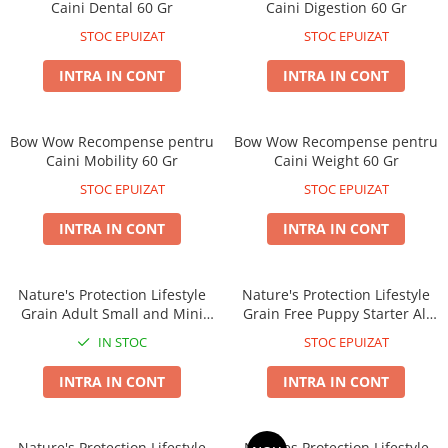
Caini Dental 60 Gr
Caini Digestion 60 Gr
Covorase Absorbante
Castroane, Boluri si Accesorii
STOC EPUIZAT
STOC EPUIZAT
Recompense si Delicii pentru Caini
Litiere si Accesorii
INTRA IN CONT
INTRA IN CONT
Lapte pentru Caini
Nisip, Silicat si Asternuturi pentru
Pisici
Jucarii Caini
Genti, Custi Transport
Bow Wow Recompense pentru
Bow Wow Recompense pentru
Educare si Dresaj
Caini Mobility 60 Gr
Caini Weight 60 Gr
Fantani si Adapatoare
Genti, Custi Transport
STOC EPUIZAT
STOC EPUIZAT
Antiparazitare
Castroane, Boluri si Accesorii
INTRA IN CONT
INTRA IN CONT
Jucarii Pisici
Lese, zgarzi si hamuri
Solutii educative si antistres
Fantani si Adapatoare
Nature's Protection Lifestyle
Nature's Protection Lifestyle
Antiparazitare
Grain Adult Small and Mini
Grain Free Puppy Starter All
Solutii educative si antistres
Breeds cu Somon si Krill
Breed cu Somon si Krill
IN STOC
STOC EPUIZAT
INTRA IN CONT
INTRA IN CONT
Nature's Protection Lifestyle
Natures Protection Lifestyle