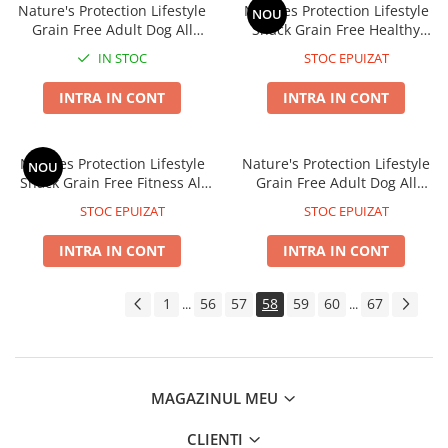
Nature's Protection Lifestyle
Natures Protection Lifestyle
NOU
Grain Free Adult Dog All
Snack Grain Free Healthy
Breed cu Carne de Pasare
Motion All Breed Dogs cu
IN STOC
STOC EPUIZAT
Peste Alb
INTRA IN CONT
INTRA IN CONT
Natures Protection Lifestyle
Nature's Protection Lifestyle
NOU
Snack Grain Free Fitness All
Grain Free Adult Dog All
Breed Dogs cu Peste Alb
Breed cu Somon
STOC EPUIZAT
STOC EPUIZAT
INTRA IN CONT
INTRA IN CONT
1
56
57
58
59
60
67
...
...
MAGAZINUL MEU
CLIENTI