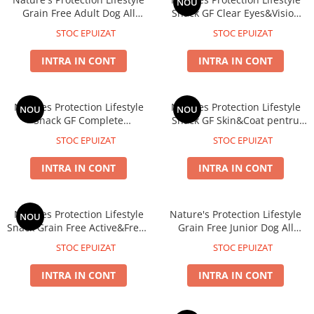
NOU
Grain Free Adult Dog All
Snack GF Clear Eyes&Vision
Breed cu Peste Alb
pentru Caini Adulti cu Somon
STOC EPUIZAT
STOC EPUIZAT
INTRA IN CONT
INTRA IN CONT
Natures Protection Lifestyle
Natures Protection Lifestyle
NOU
NOU
Snack GF Complete
Snack GF Skin&Coat pentru
Development pentru Catei
Caini Adulti cu Somon
STOC EPUIZAT
STOC EPUIZAT
Juniori cu Somon
INTRA IN CONT
INTRA IN CONT
Natures Protection Lifestyle
Nature's Protection Lifestyle
NOU
Snack Grain Free Active&Fresh
Grain Free Junior Dog All
pentru Catei Juniori cu Peste
Breed cu Somon si Krill
STOC EPUIZAT
STOC EPUIZAT
Alb
INTRA IN CONT
INTRA IN CONT