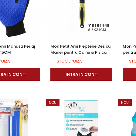
Ami Manusa Periaj
Mon Petit Ami Pieptene Des cu
Mon Pe
23.5CM
Maner pentru Caine si Pisica
pentru 
YB101148
PUIZAT
STOC EPUIZAT
STO
TRA IN CONT
INTRA IN CONT
NOU
NOU