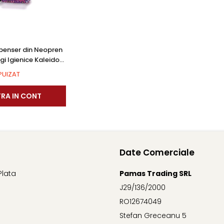
penser din Neopren
gi Igienice Kaleido
PUIZAT
TRA IN CONT
Date Comerciale
Plata
Pamas Trading SRL
J29/136/2000
RO12674049
Stefan Greceanu 5