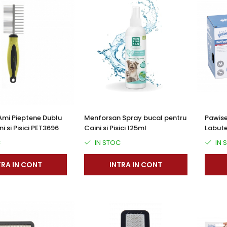
Ami Pieptene Dublu
Menforsan Spray bucal pentru
Pawise
i si Pisici PET3696
Caini si Pisici 125ml
Labut
C
IN STOC
IN 
TRA IN CONT
INTRA IN CONT