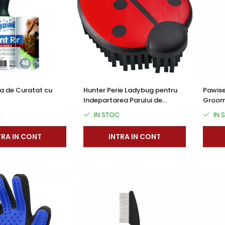
a de Curatat cu
Hunter Perie Ladybug pentru
Pawise
Indepartarea Parului de
Groomi
Animale
Autocu
C
IN STOC
IN 
Pisici
TRA IN CONT
INTRA IN CONT