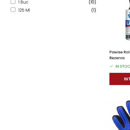
1 Buc
(10)
125 Ml
(1)
Pawise Rol
Rezerva
IN STO
IN