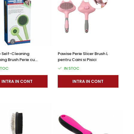
 Self-Cleaning
Pawise Perie Slicer Brush L
ng Brush Perie cu
pentru Caini si Pisici
ratare pentru Caini si
STOC
IN STOC
INTRA IN CONT
INTRA IN CONT