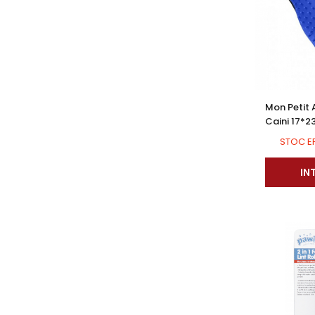
Mon Petit 
Caini 17*
STOC E
IN