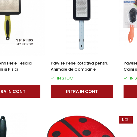
Ami Perie Tesala
Pawise Perie Rotativa pentru
Pawise
 si Pisici
Animale de Companie
Caini si
C
IN STOC
IN 
TRA IN CONT
INTRA IN CONT
NOU