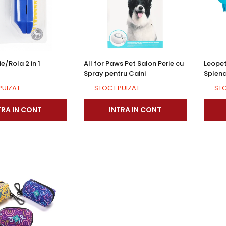
e/Rola 2 in 1
All for Paws Pet Salon Perie cu
Leopet 
Spray pentru Caini
Splend
Samp
PUIZAT
STOC EPUIZAT
STO
TRA IN CONT
INTRA IN CONT