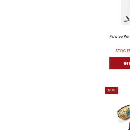
Pawise Peri
STOC E
IN
NOU