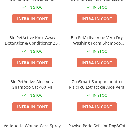
Taste of the Wild
Taste of The Wild
IN STOC
IN STOC
Isegrim
BonaCibo
Naturo
Ciao Inaba
INTRA IN CONT
INTRA IN CONT
Churu
Signature7
Nature's Protection Superior Care
Igiena Pisici
Bio PetActive Knot Away
Bio PetActive Aloe Vera Dry
Diete Veterinare Caini
Sampoane si Balsamuri
Detangler & Conditioner 250
Washing Foam Shampoo
Igiena Caini
Igiena Oculara
ML
200Ml
IN STOC
IN STOC
Igiena Auriculara
Sampoane, balsamuri si parfumuri
INTRA IN CONT
INTRA IN CONT
Articole Periaj
Igiena Orala si Dentara
Forfecute si Clesti
Atractante si Feromoni
Igiena Blana si Piele
Igiena Oculara
Bio PetActive Aloe Vera
ZooSmart Sampon pentru
Lapte pentru Pisici
Shampoo Cat 400 Ml
Pisici cu Extract de Aloe Vera
Igiena Casei
Igiena Auriculara
Suplimente Nutritive Pisici
IN STOC
IN STOC
Articole Periaj si Descalcit
Recompense si Delicii pentru Pisici
INTRA IN CONT
INTRA IN CONT
Forfecute si Clesti
Sisaluri si Ansambluri de Joaca
Suplimente Nutritive Caini
Pisici
Vetiquette Wound Care Spray
Pawise Perie Soft for Dog&Cat
Cosuri, Culcusuri si Perne
Cosuri, Culcusuri si Perne