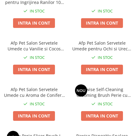
pentru Ingrijirea Ranilor 100
Covorase Absorbante
Castroane, Boluri si Accesorii
ML
IN STOC
IN STOC
Recompense si Delicii pentru Caini
Litiere si Accesorii
INTRA IN CONT
INTRA IN CONT
Lapte pentru Caini
Nisip, Silicat si Asternuturi pentru
Pisici
Jucarii Caini
Genti, Custi Transport
Afp Pet Salon Servetele
Afp Pet Salon Servetele
Educare si Dresaj
Umede cu Vanilie si Cocos
Umede pentru Ochi si Urechi
Fantani si Adapatoare
Genti, Custi Transport
pentru Caini si Pisici
120 Buc
IN STOC
IN STOC
Antiparazitare
Castroane, Boluri si Accesorii
INTRA IN CONT
INTRA IN CONT
Jucarii Pisici
Lese, zgarzi si hamuri
Solutii educative si antistres
Fantani si Adapatoare
Afp Pet Salon Servetele
Pawise Self-Cleaning
NOU
Antiparazitare
Umede cu Aroma de Conifere
Grooming Brush Perie cu
Solutii educative si antistres
pentru Caini si Pisici 50 Buc
Autocuratare pentru Caini si
IN STOC
IN STOC
Pisici
INTRA IN CONT
INTRA IN CONT
Pawise Perie Slicer Brush L
Pawise Dispozitiv Spalare