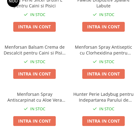
NOU
pentru Caini si Pisici
Labute
IN STOC
IN STOC
INTRA IN CONT
INTRA IN CONT
Menforsan Balsam Crema de
Menforsan Spray Antiseptic
Descalcit pentru Caini si Pisici
cu Clorhexidina pentru
300 ML
Animale de Companie 60 ML
IN STOC
IN STOC
INTRA IN CONT
INTRA IN CONT
Menforsan Spray
Hunter Perie Ladybug pentru
Antiscarpinat cu Aloe Vera
Indepartarea Parului de
pentru Caini si Pisici 250 ML
Animale
IN STOC
IN STOC
INTRA IN CONT
INTRA IN CONT