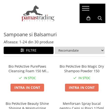
Caini
Pisici
Hrana Uscata Caini
Hrana Uscata Pisici
Sampoane si Balsamuri
Taste of the Wild
Araton
BonaCibo
Nature's Protection
Afiseaza:
1-
24
din
30
produse
Nature's Protection
Taste of the Wild
FILTRE
Superior Care
Cat Food
Araton
Primordial
Primordial
BonaCibo
Bio PetActive PurePaws
Bio PetActive Bio Magic Dry
Cleansing Foam 150 Ml
Shampoo Powder 150
Meglium
LaMito
Spume de Curatare
Dog Food
Pro Science
IN STOC
IN STOC
Pro Science
Hrana Umeda Pisici
INTRA IN CONT
INTRA IN CONT
Decent
Nature's Protection
Diamond Naturals
Naturo
Hrana Umeda Caini
Bio PetActive Beauty Shine
Menforsan Spray bucal
Cherie
Shining & Moisturizing
pentru Caini si Pisici 125ml