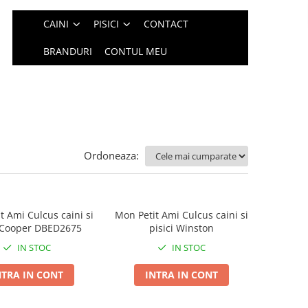
CAINI
PISICI
CONTACT
BRANDURI
CONTUL MEU
Ordoneaza:
t Ami Culcus caini si
Mon Petit Ami Culcus caini si
i Cooper DBED2675
pisici Winston
IN STOC
IN STOC
NTRA IN CONT
INTRA IN CONT