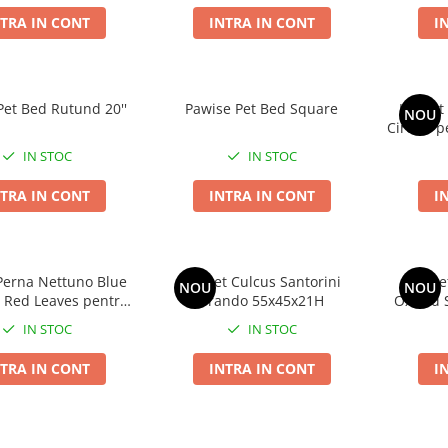
TRA IN CONT
INTRA IN CONT
I
Pet Bed Rutund 20''
Pawise Pet Bed Square
Leopet
NOU
Circles p
IN STOC
IN STOC
TRA IN CONT
INTRA IN CONT
I
Perna Nettuno Blue
Leopet Culcus Santorini
Leope
NOU
NOU
 Red Leaves pentru
Brando 55x45x21H
Oxford 
ini sau Pisici
IN STOC
IN STOC
TRA IN CONT
INTRA IN CONT
I