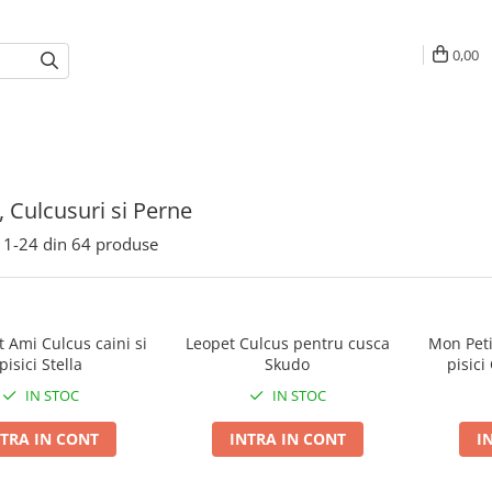
0,00
, Culcusuri si Perne
1-
24
din
64
produse
 Ami Culcus caini si
Leopet Culcus pentru cusca
Mon Peti
pisici Stella
Skudo
pisic
IN STOC
IN STOC
TRA IN CONT
INTRA IN CONT
I