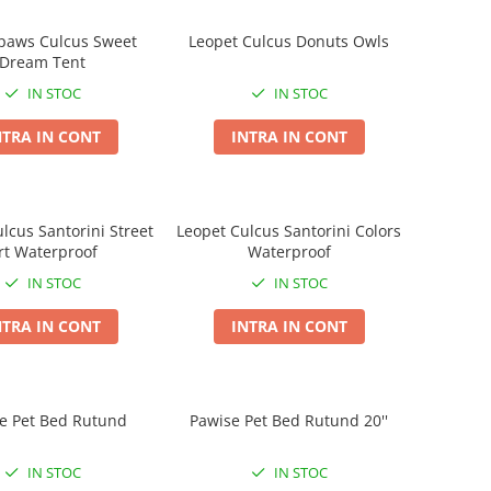
r paws Culcus Sweet
Leopet Culcus Donuts Owls
Dream Tent
IN STOC
IN STOC
NTRA IN CONT
INTRA IN CONT
lcus Santorini Street
Leopet Culcus Santorini Colors
rt Waterproof
Waterproof
IN STOC
IN STOC
NTRA IN CONT
INTRA IN CONT
e Pet Bed Rutund
Pawise Pet Bed Rutund 20''
IN STOC
IN STOC