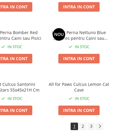
NTRA IN CONT
INTRA IN CONT
 Perna Bomber Red
Leopet Perna Nettuno Blue
NOU
entru Caini sau Pisici
Spheres pentru Caini sau
Pisici
IN STOC
IN STOC
NTRA IN CONT
INTRA IN CONT
t Culcus Santorini
All for Paws Culcus Lemon Cat
Stars 55x45x21H Cm
Cave
IN STOC
IN STOC
NTRA IN CONT
INTRA IN CONT
1
2
3