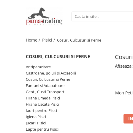
Caini
Pisici
Hrana Uscata Caini
Hrana Uscata Pisici
Home /
Pisici /
Cosuri, Culcusuri si Perne
Taste of the Wild
Araton
BonaCibo
Nature's Protection
Cosuri
COSURI, CULCUSURI SI PERNE
Nature's Protection
Taste of the Wild
Superior Care
Cat Food
Afiseaza:
Antiparazitare
Araton
Primordial
Castroane, Boluri si Accesorii
Cosuri, Culcusuri si Perne
Primordial
BonaCibo
Fantani si Adapatoare
Meglium
LaMito
Genti, Custi Transport
Mon Petit
Dog Food
Pro Science
Hrana Umeda Pisici
Pro Science
Hrana Umeda Pisici
Hrana Uscata Pisici
Decent
Iaurt pentru Pisici
Nature's Protection
Igiena Pisici
Diamond Naturals
IN
Naturo
Jucarii Pisici
Hrana Umeda Caini
Cherie
Lapte pentru Pisici