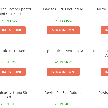
erna Bomber pentru
Pawise Culcus Rotund M
All fo
ini sau Pisici
IN STOC
IN STOC
TRA IN CONT
INTRA IN CONT
I
 Culcus Fur Donut
Leopet Culcus Nettuno Gri
Leopet Cu
A
IN STOC
IN STOC
TRA IN CONT
INTRA IN CONT
I
ulcus Nettuno Street
Pawise Pet Bed Rutund
Pawis
Art
IN STOC
IN STOC