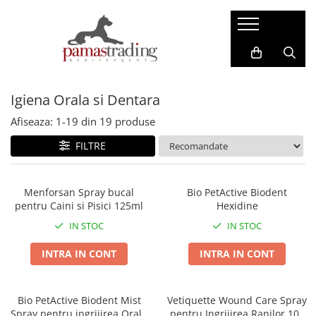
Caini
Pisici
Hrana Uscata Caini
Hrana Uscata Pisici
Igiena Orala si Dentara
Taste of the Wild
Araton
BonaCibo
Nature's Protection
Afiseaza:
1-
19
din
19
produse
Nature's Protection
Taste of the Wild
FILTRE
Superior Care
Cat Food
Araton
Primordial
Primordial
BonaCibo
Menforsan Spray bucal
Bio PetActive Biodent
pentru Caini si Pisici 125ml
Hexidine
Meglium
LaMito
Dog Food
Pro Science
IN STOC
IN STOC
Pro Science
Hrana Umeda Pisici
INTRA IN CONT
INTRA IN CONT
Decent
Nature's Protection
Diamond Naturals
Naturo
Hrana Umeda Caini
Bio PetActive Biodent Mist
Vetiquette Wound Care Spray
Cherie
Spray pentru ingrijirea Orala
pentru Ingrijirea Ranilor 100