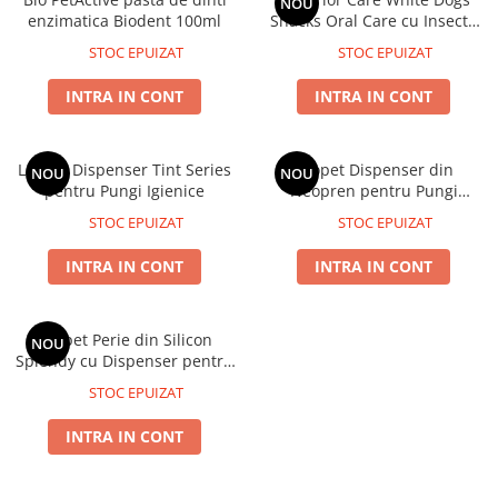
NOU
enzimatica Biodent 100ml
Snacks Oral Care cu Insecte
150 Gr
STOC EPUIZAT
STOC EPUIZAT
INTRA IN CONT
INTRA IN CONT
Leopet Dispenser Tint Series
Leopet Dispenser din
NOU
NOU
pentru Pungi Igienice
Neopren pentru Pungi
Igienice Kaleido Patterns
STOC EPUIZAT
STOC EPUIZAT
INTRA IN CONT
INTRA IN CONT
Leopet Perie din Silicon
NOU
Splendy cu Dispenser pentru
Sampon
STOC EPUIZAT
INTRA IN CONT