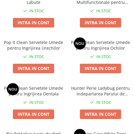
Labute
Multifunctionale pentru
Covorase Absorbante
Castroane, Boluri si Accesorii
Igiena Corporala Zilnica
IN STOC
IN STOC
Recompense si Delicii pentru Caini
Litiere si Accesorii
INTRA IN CONT
INTRA IN CONT
Lapte pentru Caini
Nisip, Silicat si Asternuturi pentru
Pisici
Jucarii Caini
Genti, Custi Transport
Pop It Clean Servetele Umede
Pop It Clean Servetele Umede
Educare si Dresaj
NOU
pentru Ingrijirea Urechilor
pentru Ingrijirea Ochilor
Fantani si Adapatoare
Genti, Custi Transport
IN STOC
IN STOC
Antiparazitare
Castroane, Boluri si Accesorii
INTRA IN CONT
INTRA IN CONT
Jucarii Pisici
Lese, zgarzi si hamuri
Solutii educative si antistres
Fantani si Adapatoare
Pop It Clean Servetele Umede
Hunter Perie Ladybug pentru
NOU
Antiparazitare
pentru Ingrijirea Dentala
Indepartarea Parului de
Solutii educative si antistres
Animale
IN STOC
IN STOC
INTRA IN CONT
INTRA IN CONT
Bio PetActive pasta de dinti
Superior Care White Dogs