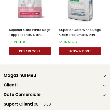
semnificative si din perspectiva cresterii si dezvoltarii
acestuia. O dentitie sanatoase da startul unei vieti
sanatoase, iar animalele de companie au nevoie de
aceasta mai mult decat de orice altceva. De asemenea
calitatea jucariei este un punct forte greu de trecut cu
Superior Care White Dogs
Superior Care White Dogs
vederea
Topper pentru Caini
Grain Free Small&Mini
Adulti cu Ton in Sos 70g
Breeds Adult cu Peste Alb
IN STOC
IN STOC
INTRA IN CONT
INTRA IN CONT
Dimensiune: 13x5,5x3 cm
Magazinul Meu
Clienti
Date Comerciale
Suport Clienti
08 - 16:00