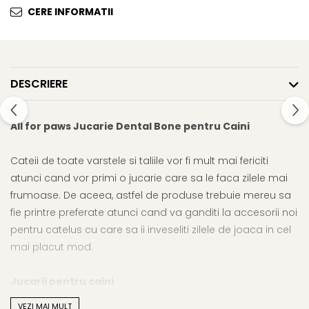
Cosuri, Culcusuri si Perne
Cosuri, Culcusuri si Perne
CERE INFORMATII
Covorase Absorbante
Castroane, Boluri si Accesorii
Recompense si Delicii pentru
Litiere si Accesorii
Caini
Nisip, Silicat si Asternuturi pentru
DESCRIERE
Lapte pentru Caini
Pisici
Jucarii Caini
Genti, Custi Transport
All for paws Jucarie Dental Bone pentru Caini
Educare si Dresaj
Fantani si Adapatoare
Genti, Custi Transport
Antiparazitare
Cateii de toate varstele si taliile vor fi mult mai fericiti
Castroane, Boluri si Accesorii
Jucarii Pisici
atunci cand vor primi o jucarie care sa le faca zilele mai
Lese, zgarzi si hamuri
frumoase. De aceea, astfel de produse trebuie mereu sa
Solutii educative si antistres
fie printre preferate atunci cand va ganditi la accesorii noi
Fantani si Adapatoare
pentru catelus cu care sa ii inveseliti zilele de joaca in cel
Antiparazitare
mai placut mod.
Solutii educative si antistres
Jucarii pentru caini
VEZI MAI MULT