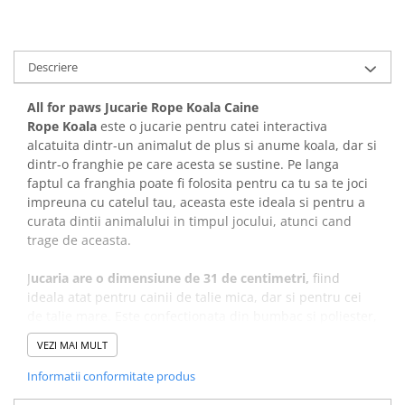
Covorase Absorbante
Castroane, Boluri si Accesorii
Recompense si Delicii pentru Caini
Litiere si Accesorii
Descriere
Lapte pentru Caini
Nisip, Silicat si Asternuturi pentru
Pisici
Jucarii Caini
All for paws Jucarie Rope Koala Caine
Genti, Custi Transport
Rope Koala
este o jucarie pentru catei interactiva
Educare si Dresaj
alcatuita dintr-un animalut de plus si anume koala, dar si
Fantani si Adapatoare
Genti, Custi Transport
dintr-o franghie pe care acesta se sustine. Pe langa
Antiparazitare
faptul ca franghia poate fi folosita pentru ca tu sa te joci
Castroane, Boluri si Accesorii
impreuna cu catelul tau, aceasta este ideala si pentru a
Jucarii Pisici
Lese, zgarzi si hamuri
curata dintii animalului in timpul jocului, atunci cand
Solutii educative si antistres
trage de aceasta.
Fantani si Adapatoare
Antiparazitare
J
ucaria are o dimensiune de 31 de centimetri,
fiind
ideala atat pentru cainii de talie mica, dar si pentru cei
Solutii educative si antistres
de talie mare. Este confectionata din bumbac si poliester,
fiind usor de curatat si de intretinut, sigura pentru
VEZI MAI MULT
animalutul tau de companie. In plus, texturile diferite
ofera momente incitante de joaca pe o perioada lunga de
Informatii conformitate produs
timp.