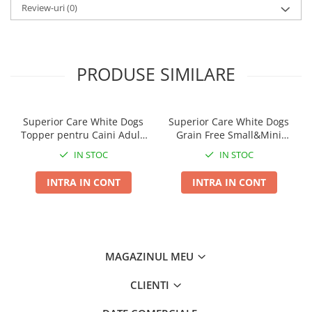
Asigura distractia zilnica a catelului tau cu jucaria
Review-uri
(0)
interactiva si interesanta Rope Koala pe care acesta o va
indragi inca din prima zi!
Dimensiune: 31 x 17,5 x 6 cm
PRODUSE SIMILARE
Superior Care White Dogs
Superior Care White Dogs
Topper pentru Caini Adulti
Grain Free Small&Mini
cu Ton in Sos 70g
Breeds Adult cu Peste Alb
IN STOC
IN STOC
INTRA IN CONT
INTRA IN CONT
MAGAZINUL MEU
CLIENTI