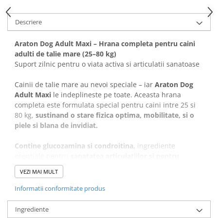
Covorase Absorbante
Castroane, Boluri si Accesorii
Descriere
Recompense si Delicii pentru Caini
Litiere si Accesorii
Lapte pentru Caini
Nisip, Silicat si Asternuturi pentru
Araton Dog Adult Maxi – Hrana completa pentru caini
Pisici
adulti de talie mare (25–80 kg)
Jucarii Caini
Suport zilnic pentru o viata activa si articulatii sanatoase
Genti, Custi Transport
Educare si Dresaj
Fantani si Adapatoare
Cainii de talie mare au nevoi speciale – iar
Araton Dog
Genti, Custi Transport
Adult Maxi
le indeplineste pe toate. Aceasta hrana
Antiparazitare
Castroane, Boluri si Accesorii
completa este formulata special pentru caini intre 25 si
Jucarii Pisici
80 kg,
sustinand o stare fizica optima, mobilitate, si o
Lese, zgarzi si hamuri
piele si blana de invidiat.
Solutii educative si antistres
Fantani si Adapatoare
Contine glucozamina si condroitina,
ingrediente
Antiparazitare
esentiale pentru
sanatatea articulatiilor si pentru
Solutii educative si antistres
sustinerea mobilitatii pe termen lung.
Raportul
VEZI MAI MULT
echilibrat de calciu si fosfor
intareste oasele si dintii,
in
timp ce acizii grasi Omega 3 & 6, impreuna cu vitaminele
Informatii conformitate produs
din grupa B si zincul,
sprijina sanatatea pielii si ofera o
blana stralucitoare.
Ingrediente