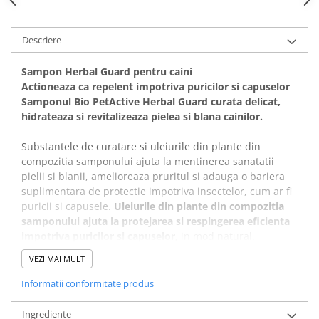
Covorase Absorbante
Castroane, Boluri si Accesorii
Recompense si Delicii pentru Caini
Litiere si Accesorii
Descriere
Lapte pentru Caini
Nisip, Silicat si Asternuturi pentru
Sampon Herbal Guard pentru caini
Pisici
Jucarii Caini
Actioneaza ca repelent impotriva puricilor si capuselor
Genti, Custi Transport
Samponul Bio PetActive Herbal Guard curata delicat,
Educare si Dresaj
hidrateaza si revitalizeaza pielea si blana cainilor.
Fantani si Adapatoare
Genti, Custi Transport
Antiparazitare
Substantele de curatare si uleiurile din plante din
Castroane, Boluri si Accesorii
compozitia samponului ajuta la mentinerea sanatatii
Jucarii Pisici
Lese, zgarzi si hamuri
pielii si blanii, amelioreaza pruritul si adauga o bariera
Solutii educative si antistres
suplimentara de protectie impotriva insectelor, cum ar fi
Fantani si Adapatoare
puricii si capusele.
Uleiurile din plante din compozitia
Antiparazitare
samponului ajuta la protejarea si respingerea eficienta
Solutii educative si antistres
impotriva puricilor si capuselor,
in mod natural.
Uleiul de Neem
este utilizat pe scara larga ca pesticid
VEZI MAI MULT
organic, compusii din neem perturba procesul de hranire
si ciclul de reproductie a peste 200 de tipuri de insecte.
Informatii conformitate produs
Daca animalul tau se confrunta cu prurit si piele iritata, o
baie cu Herbal Guard este o modalitate usoara de a le
Ingrediente