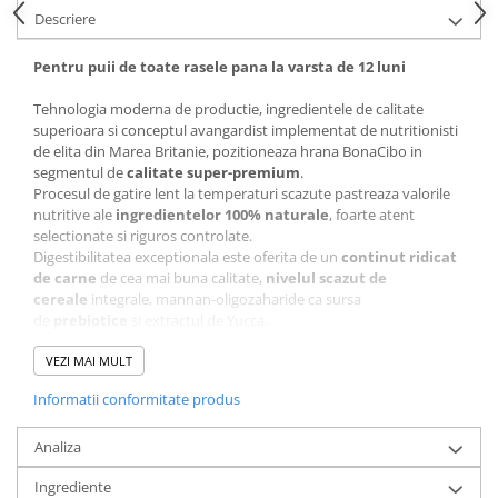
Descriere
Covorase Absorbante
Castroane, Boluri si Accesorii
Recompense si Delicii pentru Caini
Litiere si Accesorii
Pentru puii de toate rasele pana la varsta de 12 luni
Lapte pentru Caini
Nisip, Silicat si Asternuturi pentru
Tehnologia moderna de productie, ingredientele de calitate
Pisici
Jucarii Caini
superioara si conceptul avangardist implementat de nutritionisti
de elita din Marea Britanie, pozitioneaza hrana BonaCibo in
Genti, Custi Transport
Educare si Dresaj
segmentul de
calitate super-premium
.
Fantani si Adapatoare
Procesul de gatire lent la temperaturi scazute pastreaza valorile
Genti, Custi Transport
nutritive ale
ingredientelor 100% naturale
, foarte atent
Antiparazitare
Castroane, Boluri si Accesorii
selectionate si riguros controlate.
Digestibilitatea exceptionala este oferita de un
continut ridicat
Jucarii Pisici
Lese, zgarzi si hamuri
de carne
de cea mai buna calitate,
nivelul scazut de
Solutii educative si antistres
cereale
integrale, mannan-oligozaharide ca sursa
Fantani si Adapatoare
de
prebiotice
si extractul de Yucca.
Antiparazitare
Hrana este formulata cu un echilibru optim de proteine, grasimi,
carbohidrati si un aport de nutrienti esentiali pentru a oferi
VEZI MAI MULT
Solutii educative si antistres
energie sustinuta si o viata sanatoasa.
Informatii conformitate produs
Cu
multiple functionalitati
cum ar fi sistem imunitar puternic,
sanatatea pielii si a blanii, controlul greutatii, digestie optima,
igiena dentara, osatura si articulatii sanatoase, acuitate vizuala si
Analiza
sustinerea functiilor cognitive, BonaCibo ofera prietenilor nostrii
Ingrediente
mici o vitalitate si sanatate sporita.