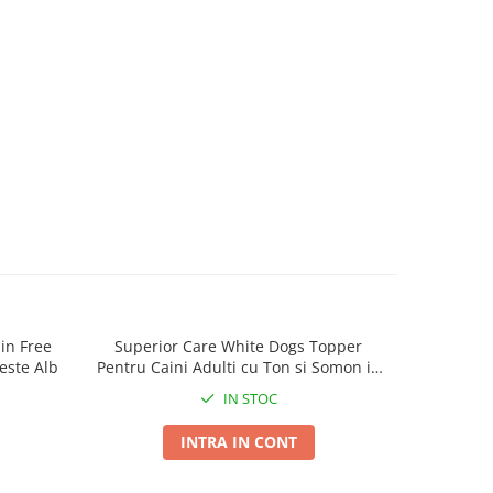
in Free
Superior Care White Dogs Topper
Superior 
este Alb
Pentru Caini Adulti cu Ton si Somon in
B
Sos 70g
IN STOC
INTRA IN CONT