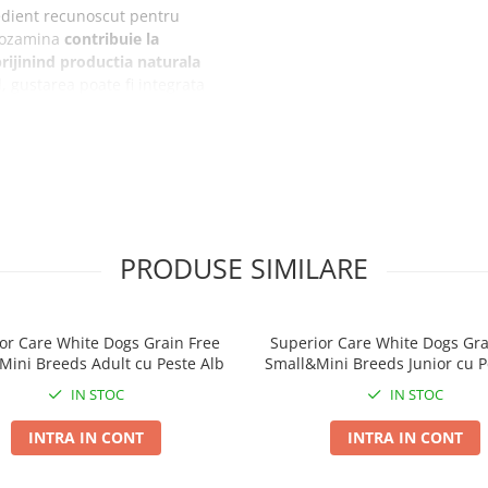
edient recunoscut pentru
ozamina
contribuie la
rijinind productia naturala
, gustarea poate fi integrata
uind la confortul si
teine de calitate si un gust
si. Reteta este realizata fara
iali, respectand standardele de
PRODUSE SIMILARE
ii articulatiilor;
or Care White Dogs Grain Free
Superior Care White Dogs Gra
tatii si flexibilitatii;
Mini Breeds Adult cu Peste Alb
Small&Mini Breeds Junior cu P
moasa Churu;
IN STOC
IN STOC
ent selectionate;
INTRA IN CONT
INTRA IN CONT