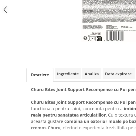
Covorase Absorbante
Castroane, Boluri si Accesorii
Recompense si Delicii pentru Caini
Litiere si Accesorii
Lapte pentru Caini
Nisip, Silicat si Asternuturi pentru
Pisici
Jucarii Caini
Genti, Custi Transport
Educare si Dresaj
Fantani si Adapatoare
Genti, Custi Transport
Antiparazitare
Castroane, Boluri si Accesorii
Jucarii Pisici
Lese, zgarzi si hamuri
Ingrediente
Analiza
Data expirare:
Descriere
Solutii educative si antistres
Fantani si Adapatoare
Churu Bites Joint Support Recompense cu Pui pen
Antiparazitare
Solutii educative si antistres
Churu Bites Joint Support Recompense cu Pui pen
functionala pentru caini, conceputa pentru a
imbina
reale pentru sanatatea articulatiilor.
Cu o textura u
aceasta gustare
combina un exterior moale pe baz
cremos Churu,
oferind o experienta irezistibila pe 