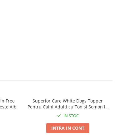
in Free
Superior Care White Dogs Topper
Superior 
este Alb
Pentru Caini Adulti cu Ton si Somon in
B
Sos 70g
IN STOC
INTRA IN CONT