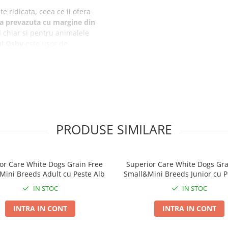
e ridicata, ceea ce ii ofera
a prevazuta cu margine din
al chiar si pentru animalele
ul Osby
este usor de
na de spalat vase.
te
PRODUSE SIMILARE
 vase
or Care White Dogs Grain Free
Superior Care White Dogs Gra
Mini Breeds Adult cu Peste Alb
Small&Mini Breeds Junior cu P
IN STOC
IN STOC
INTRA IN CONT
INTRA IN CONT