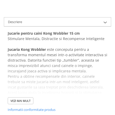
Covorase Absorbante
Castroane, Boluri si Accesorii
Recompense si Delicii pentru Caini
Litiere si Accesorii
Lapte pentru Caini
Descriere
Nisip, Silicat si Asternuturi pentru
Pisici
Jucarii Caini
Jucarie pentru caini Kong Wobbler 15 cm
Genti, Custi Transport
Educare si Dresaj
Stimulare Mentala, Distractie si Recompense Inteligente
Fantani si Adapatoare
Genti, Custi Transport
Jucaria Kong Wobbler
este conceputa pentru a
Antiparazitare
Castroane, Boluri si Accesorii
transforma momentul mesei intr-o activitate interactiva si
Jucarii Pisici
distractiva. Datorita functiei tip „tumbler”, aceasta se
Lese, zgarzi si hamuri
misca imprevizibil atunci cand cainele o impinge,
Solutii educative si antistres
Fantani si Adapatoare
incurajand joaca activa si implicarea mentala.
Pentru a obtine recompensele din interior, cainele
Antiparazitare
trebuie sa miste jucaria intr-un mod inteligent, astfel
Solutii educative si antistres
incat gustarile sa iasa treptat prin deschiderea laterala.
Acest lucru ajuta la incetinirea hranirii si la stimularea
gandirii.
VEZI MAI MULT
Specificatii produs:
Informatii conformitate produs
Dimensiune: 15 cm