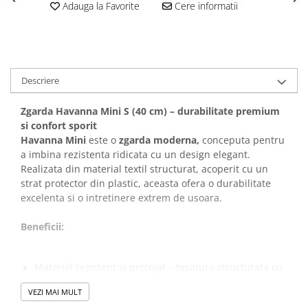
Adauga la Favorite
Cere informatii
Covorase Absorbante
Castroane, Boluri si Accesorii
Recompense si Delicii pentru Caini
Litiere si Accesorii
Lapte pentru Caini
Nisip, Silicat si Asternuturi pentru
Pisici
Jucarii Caini
Descriere
Genti, Custi Transport
Educare si Dresaj
Zgarda Havanna Mini S (40 cm) – durabilitate premium
Fantani si Adapatoare
Genti, Custi Transport
si confort sporit
Antiparazitare
Havanna Mini
este o
zgarda moderna,
conceputa pentru
Castroane, Boluri si Accesorii
a imbina rezistenta ridicata cu un design elegant.
Jucarii Pisici
Lese, zgarzi si hamuri
Realizata din material textil structurat, acoperit cu un
Solutii educative si antistres
strat protector din plastic, aceasta ofera o durabilitate
Fantani si Adapatoare
excelenta si o intretinere extrem de usoara.
Antiparazitare
Beneficii:
Solutii educative si antistres
Material rezistent si protejat – tesatura structurata cu
acoperire din plastic pentru durabilitate maxima
VEZI MAI MULT
Confort superior – captuseala interioara extra lata