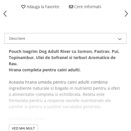
Covorase Absorbante
Adauga la Favorite
Cere informatii
Castroane, Boluri si Accesorii
Recompense si Delicii pentru Caini
Litiere si Accesorii
Lapte pentru Caini
Nisip, Silicat si Asternuturi pentru
Pisici
Jucarii Caini
Descriere
Genti, Custi Transport
Educare si Dresaj
Fantani si Adapatoare
Pouch Isegrim Dog Adult River cu Somon, Pastrav, Pui,
Genti, Custi Transport
Topinambur, Ulei de Sofranel si Ierburi Aromatice de
Antiparazitare
Castroane, Boluri si Accesorii
Rau.
Jucarii Pisici
Hrana completa pentru caini adulti.
Lese, zgarzi si hamuri
Solutii educative si antistres
Fantani si Adapatoare
Aceasta hrana umeda pentru caini adulti combina
Antiparazitare
ingrediente naturale si bogate in nutrienti pentru a oferi
o alimentatie completa si echilibrata. Reteta este
Solutii educative si antistres
formulata pentru a respecta nevoile nutritionale ale
cainilor si pentru a sustine sanatatea generala.
Ingrediente Cheie:
VEZI MAI MULT
97% Continut de Carne
, din care (
35% pui, 27,5%