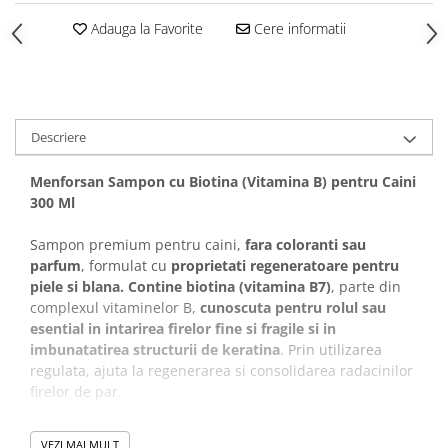
Covorase Absorbante
Castroane, Boluri si Accesorii
Adauga la Favorite
Cere informatii
Recompense si Delicii pentru Caini
Litiere si Accesorii
Lapte pentru Caini
Nisip, Silicat si Asternuturi pentru
Pisici
Jucarii Caini
Descriere
Genti, Custi Transport
Educare si Dresaj
Fantani si Adapatoare
Genti, Custi Transport
Menforsan Sampon cu Biotina (Vitamina B) pentru Caini
Antiparazitare
300 Ml
Castroane, Boluri si Accesorii
Jucarii Pisici
Lese, zgarzi si hamuri
Sampon premium pentru caini,
fara coloranti sau
Solutii educative si antistres
parfum
, formulat cu
proprietati regeneratoare pentru
Fantani si Adapatoare
piele si blana.
Contine biotina (vitamina B7)
, parte din
Antiparazitare
complexul vitaminelor B,
cunoscuta pentru rolul sau
esential in intarirea firelor fine si fragile si in
Solutii educative si antistres
imbunatatirea structurii de keratina
. Prin utilizarea
regulata, ajuta la regenerarea si consolidarea radacinilor
firelor de par.
Samponul previne uscarea pielii, confera luminozitate
VEZI MAI MULT