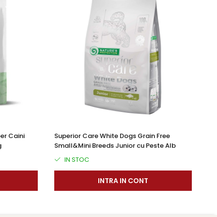
er Caini
Superior Care White Dogs Grain Free
Su
g
Small&Mini Breeds Junior cu Peste Alb
Ca
IN STOC
INTRA IN CONT