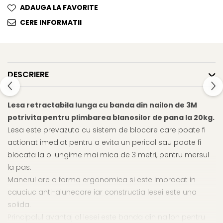
Cosuri, Culcusuri si Perne
Cosuri, Culcusuri si Perne
ADAUGA LA FAVORITE
Covorase Absorbante
CERE INFORMATII
Castroane, Boluri si Accesorii
Recompense si Delicii pentru
Litiere si Accesorii
Caini
Nisip, Silicat si Asternuturi pentru
Lapte pentru Caini
Pisici
DESCRIERE
Jucarii Caini
Genti, Custi Transport
Educare si Dresaj
Fantani si Adapatoare
Lesa retractabila lunga cu banda din nailon de 3M
Genti, Custi Transport
Antiparazitare
potrivita pentru plimbarea blanosilor de pana la 20kg.
Castroane, Boluri si Accesorii
Jucarii Pisici
Lesa este prevazuta cu sistem de blocare care poate fi
Lese, zgarzi si hamuri
Solutii educative si antistres
actionat imediat pentru a evita un pericol sau poate fi
Fantani si Adapatoare
blocata la o lungime mai mica de 3 metri, pentru mersul
la pas.
Antiparazitare
Manerul are o forma ergonomica si este imbracat in
Solutii educative si antistres
cauciuc anti-alunecare iar constructia lesei este una
solida.
Principalul avantaj al lesei este banda din nailon pentru