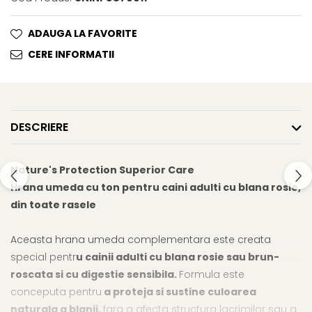
Cosuri, Culcusuri si Perne
Cosuri, Culcusuri si Perne
Covorase Absorbante
Castroane, Boluri si Accesorii
ADAUGA LA FAVORITE
Recompense si Delicii pentru
Litiere si Accesorii
CERE INFORMATII
Caini
Nisip, Silicat si Asternuturi pentru
Lapte pentru Caini
Pisici
Jucarii Caini
Genti, Custi Transport
DESCRIERE
Educare si Dresaj
Fantani si Adapatoare
Genti, Custi Transport
Antiparazitare
Nature's Protection Superior Care
Castroane, Boluri si Accesorii
Jucarii Pisici
Hrana umeda cu ton pentru caini adulti cu blana rosie,
Lese, zgarzi si hamuri
Solutii educative si antistres
din toate rasele
Fantani si Adapatoare
Antiparazitare
Aceasta hrana umeda complementara este creata
special pentr
u cainii adulti cu blana rosie sau brun-
Solutii educative si antistres
roscata si cu digestie sensibila.
Formula este
conceputa pentru
a proteja si sustine culoarea
naturala a blanii,
fara a afecta structura lacrimilor sau a