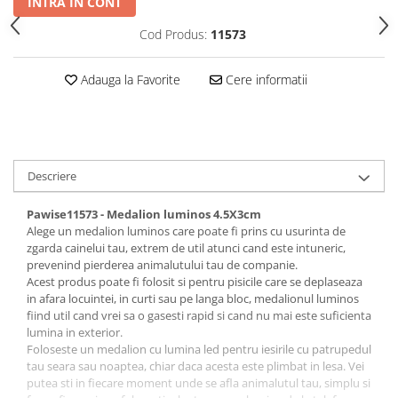
INTRA IN CONT
Covorase Absorbante
Castroane, Boluri si Accesorii
Cod Produs:
11573
Recompense si Delicii pentru Caini
Litiere si Accesorii
Lapte pentru Caini
Nisip, Silicat si Asternuturi pentru
Adauga la Favorite
Cere informatii
Pisici
Jucarii Caini
Genti, Custi Transport
Educare si Dresaj
Fantani si Adapatoare
Genti, Custi Transport
Descriere
Antiparazitare
Castroane, Boluri si Accesorii
Jucarii Pisici
Lese, zgarzi si hamuri
Pawise11573 - Medalion luminos 4.5X3cm
Alege un medalion luminos care poate fi prins cu usurinta de
Solutii educative si antistres
Fantani si Adapatoare
zgarda cainelui tau, extrem de util atunci cand este intuneric,
prevenind pierderea animalutului tau de companie.
Antiparazitare
Acest produs poate fi folosit si pentru pisicile care se deplaseaza
Solutii educative si antistres
in afara locuintei, in curti sau pe langa bloc, medalionul luminos
fiind util cand vrei sa o gasesti rapid si cand nu mai este suficienta
lumina in exterior.
Foloseste un medalion cu lumina led pentru iesirile cu patrupedul
tau seara sau noaptea, chiar daca acesta este plimbat in lesa. Vei
putea sti in fiecare moment unde se afla animalutul tau, simplu si