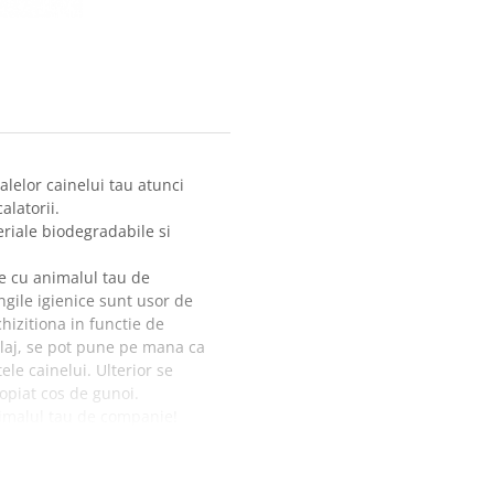
alelor cainelui tau atunci
alatorii.
riale biodegradabile si
re cu animalul tau de
gile igienice sunt usor de
hizitiona in functie de
laj, se pot pune pe mana ca
e cainelui. Ulterior se
opiat cos de gunoi.
nimalul tau de companie!