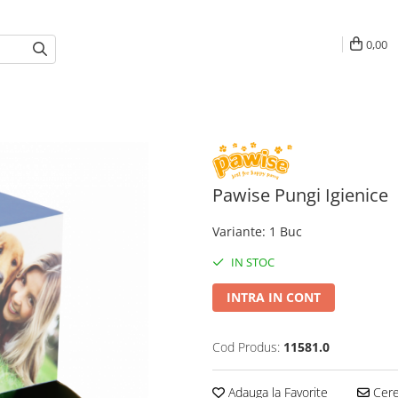
0,00
Pawise Pungi Igienice
Variante
:
1 Buc
IN STOC
INTRA IN CONT
Cod Produs:
11581.0
Adauga la Favorite
Cere 