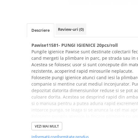
Review-uri
(0)
Descriere
Pawise11581- PUNGI IGIENICE 20pcs/roll
Pungile igienice Pawise sunt destinate colectarii fec
cand mergeti la plimbare in parc, pe strada sau in c
Acestea se folosesc usor si sunt concepute din mate
rezistente, acoperind rapid mirosurile neplacute.
Foloseste pungi igienice atunci cand iesi la plimba
companie si mentine curat mediul inconjurator. Pun
depozitat datorita dimensiunilor reduse si se pot ac
culoare dorita. Acestea se desprind rapid din amba
si o manusa pentru a putea aduna rapid excrementel
intoarce punga, se leaga si se arunca la cel mai apr
Foloseste pungile igienice la fiecare plimbare cu a
O rola contine 20 de bucati.
VEZI MAI MULT
Informatii conformitate produs