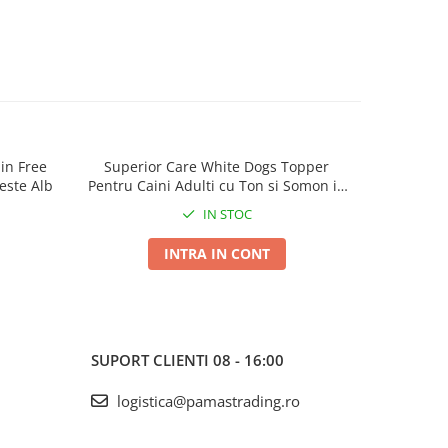
in Free
Superior Care White Dogs Topper
Superior 
este Alb
Pentru Caini Adulti cu Ton si Somon in
B
Sos 70g
IN STOC
INTRA IN CONT
SUPORT CLIENTI
08 - 16:00
logistica@pamastrading.ro