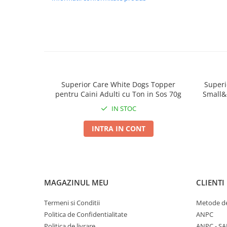
Superior Care White Dogs Topper
Superi
pentru Caini Adulti cu Ton in Sos 70g
Small&
IN STOC
INTRA IN CONT
MAGAZINUL MEU
CLIENTI
Termeni si Conditii
Metode de
Politica de Confidentialitate
ANPC
Politica de livrare
ANPC - SA