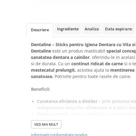
Ingrediente
Analiza
Data expirare:
Descriere
Dentaline – Sticks pentru Igiena Dentara cu Vita s
Dentaline
este un produs masticabil
special concep
sanatatea dentara a cainilor
, oferindu-le in acelas
si de durata. Cu un
continut ridicat de carne
si o 
mestecatul prelungit,
acestea ajuta la
mentinerea di
sanatoase.
Potrivite pentru toate rasele de caine.
Beneficii:
Curatarea eficienta a dintilor –
prin actiunea mec
indepartarea resturilor alimentare si a placii ba
Reduce tartrul –
textura speciala si ingredientel
reducerea formarii tartrului si la intarzierea dep
VEZI MAI MULT
Respiratie proaspata –
imbogatite cu menta natu
respiratiei si la reducerea mirosurilor neplacute
Informatii conformitate produs