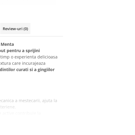
Review-uri
(0)
i Menta
ut pentru a sprijini
i timp o experienta delicioasa
textura care incurajeaza
ntilor curati si a gingiilor
anica a mestecarii, ajuta la
cteriene.
e active contribuie la
unerilor.
rala, ajuta la improspatarea
.