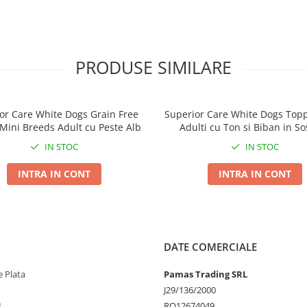
bucale prin masaj gingival
gustoasa si usor digerabila
PRODUSE SIMILARE
timuleaza instinctul natural
ica.
vuroasa dintre carnea de vita
a intr-un moment de rasfat
or Care White Dogs Grain Free
Superior Care White Dogs Topp
Mini Breeds Adult cu Peste Alb
Adulti cu Ton si Biban in So
IN STOC
IN STOC
liile.
INTRA IN CONT
INTRA IN CONT
ajului nu este destinat
a deschiderea pachetului.
DATE COMERCIALE
 Plata
Pamas Trading SRL
r-un moment de placere!
Alege
J29/136/2000
 dentara, o respiratie
L
RO12674049