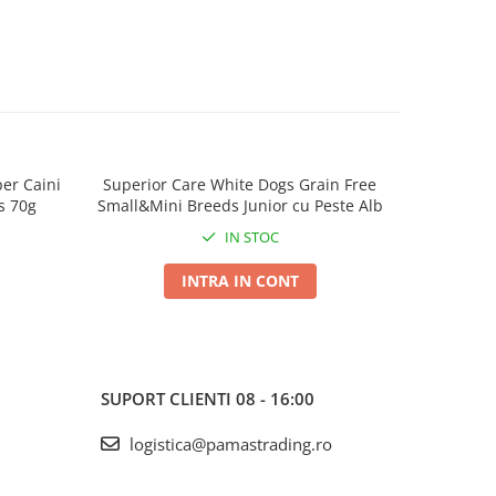
er Caini
Superior Care White Dogs Grain Free
Superio
s 70g
Small&Mini Breeds Junior cu Peste Alb
Pentru Ca
IN STOC
INTRA IN CONT
SUPORT CLIENTI
08 - 16:00
logistica@pamastrading.ro