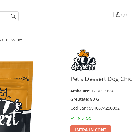
0,00
80 Gr LSS-165
Pet's Dessert Dog Chic
Ambalare:
12 BUC / BAX
Greutate
:
80 G
Cod Ean
:
5940674250002
IN STOC
INTRA IN CONT