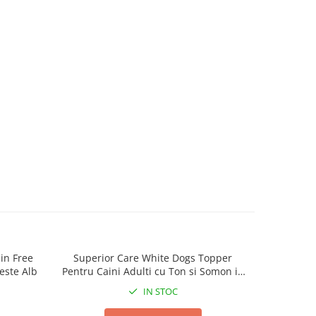
in Free
Superior Care White Dogs Topper
Superior 
este Alb
Pentru Caini Adulti cu Ton si Somon in
B
Sos 70g
IN STOC