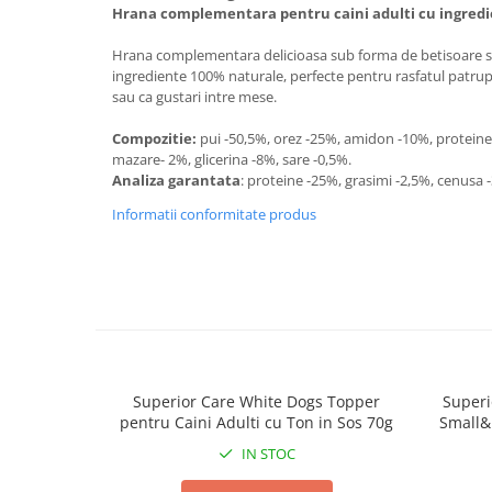
Hrana complementara pentru caini adulti cu ingredi
Covorase Absorbante
Castroane, Boluri si Accesorii
Hrana complementara delicioasa sub forma de betisoare subt
Recompense si Delicii pentru Caini
Litiere si Accesorii
ingrediente 100% naturale, perfecte pentru rasfatul patrup
Lapte pentru Caini
Nisip, Silicat si Asternuturi pentru
sau ca gustari intre mese.
Pisici
Jucarii Caini
Compozitie:
pui -50,5%, orez -25%, amidon -10%, proteine
Genti, Custi Transport
Educare si Dresaj
mazare- 2%, glicerina -8%, sare -0,5%.
Analiza garantata
: proteine -25%, grasimi -2,5%, cenusa 
Fantani si Adapatoare
Genti, Custi Transport
Informatii conformitate produs
Antiparazitare
Castroane, Boluri si Accesorii
Jucarii Pisici
Lese, zgarzi si hamuri
Solutii educative si antistres
Fantani si Adapatoare
Antiparazitare
Solutii educative si antistres
Superior Care White Dogs Topper
Superi
pentru Caini Adulti cu Ton in Sos 70g
Small&
IN STOC