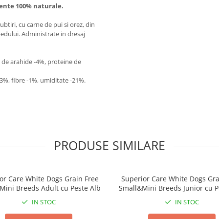
ente 100% naturale.
iri, cu carne de pui si orez, din
edului. Administrate in dresaj
 de arahide -4%, proteine de
-3%, fibre -1%, umiditate -21%.
PRODUSE SIMILARE
or Care White Dogs Grain Free
Superior Care White Dogs Gra
Mini Breeds Adult cu Peste Alb
Small&Mini Breeds Junior cu P
IN STOC
IN STOC