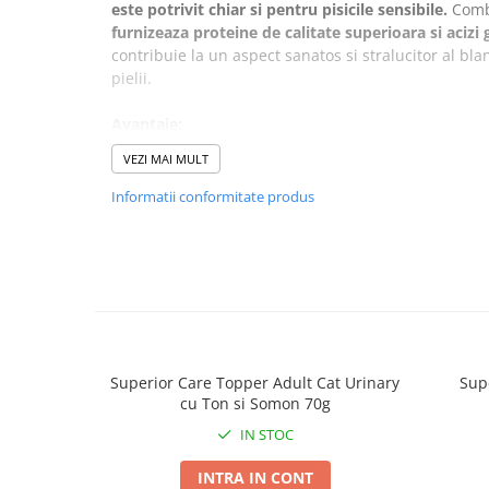
este potrivit chiar si pentru pisicile sensibile.
Combi
furnizeaza proteine de calitate superioara si acizi
contribuie la un aspect sanatos si stralucitor al blan
pielii.
Avantaje:
VEZI MAI MULT
Sprijin activ pentru sanatatea pielii si a blanii -
C
grasi Omega-3 proveniti din ton si creveti contrib
Informatii conformitate produs
cutanate si la mentinerea unei blani lucioase si
Proteine premium din peste si fructe de mare 
si usor digerabile, in timp ce crevetii aduc un ap
iod si seleniu pentru intarirea sistemului imunit
generale.
Imbogatit cu Taurina -
Taurina, un aminoacid ese
sanatatea inimii, a vederii si functionarea corec
Potrivit pentru toate rasele de pisici adulte -
Fo
Superior Care Topper Adult Cat Urinary
Sup
este adaptata pentru pisicile adulte sterilizate s
cu Ton si Somon 70g
de talie sau rasa.
IN STOC
Beneficii nutritionale:
INTRA IN CONT