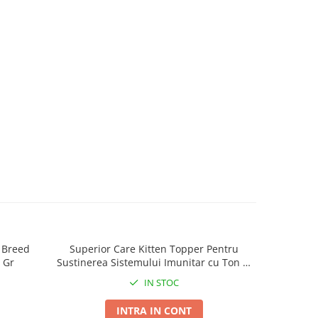
l Breed
Superior Care Kitten Topper Pentru
Nature's
 Gr
Sustinerea Sistemului Imunitar cu Ton si
Chicken 
Biban 70 Gr
IN STOC
INTRA IN CONT