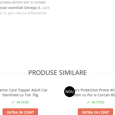
natia dintre ton si creveti
 grasi esentiali Omega-3,
care
ii si pot reduce inflamatiile
ontinutul ridicat de acizi
uie la reducerea iritatiilor
 sanatoase.
-
Tonul ofera proteine slabe
ort valoros de antioxidanti,
ar si imbunatatirea starii
PRODUSE SIMILARE
ntial pentru pisici, sustine
ta a sistemului nervos.
rmula echilibrata nutritional
erior Care Topper Adult Cat
Nature's Protection Prime Al
NOU
au nesterilizate, indiferent
Sterilised cu Ton 70g
Kitten cu Pui si Curcan 85
IN STOC
IN STOC
INTRA IN CONT
INTRA IN CONT