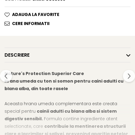
Cosuri, Culcusuri si Perne
Cosuri, Culcusuri si Perne
Covorase Absorbante
Castroane, Boluri si Accesorii
ADAUGA LA FAVORITE
Recompense si Delicii pentru
Litiere si Accesorii
CERE INFORMATII
Caini
Nisip, Silicat si Asternuturi pentru
Lapte pentru Caini
Pisici
Jucarii Caini
Genti, Custi Transport
DESCRIERE
Educare si Dresaj
Fantani si Adapatoare
Genti, Custi Transport
Antiparazitare
Nature's Protection Superior Care
Castroane, Boluri si Accesorii
Jucarii Pisici
Hrana umeda cu ton si somon pentru caini adulti cu
Lese, zgarzi si hamuri
Solutii educative si antistres
blana alba, din toate rasele
Fantani si Adapatoare
Antiparazitare
Aceasta hrana umeda complementara este creata
special pentru
cainii adulti cu blana alba si sistem
Solutii educative si antistres
digestiv sensibil.
Formula contine ingrediente atent
selectionate, care
contribuie la mentinerea structurii
clare a lacrimilor si salivei, prevenind aparitia petelor