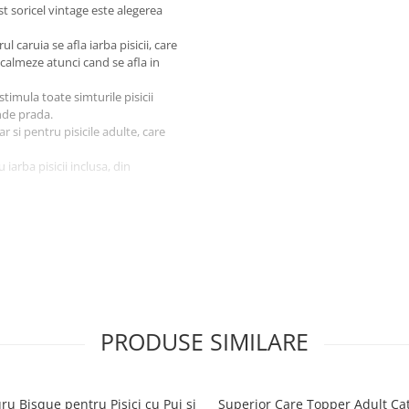
est soricel vintage este alegerea
ul caruia se afla iarba pisicii, care
i calmeze atunci cand se afla in
timula toate simturile pisicii
inde prada.
r si pentru pisicile adulte, care
 iarba pisicii inclusa, din
PRODUSE SIMILARE
ru Bisque pentru Pisici cu Pui si
Superior Care Topper Adult Ca