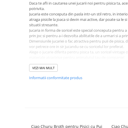
Daca te afli in cautarea unei jucarii noi pentru pisica ta, ac
potrivita.
Jucaria este conceputa din pasla intr-un stil retro, in interior
atraga pisicile la joaca si devin mai active, dar poate sa le s
situatii stresante.
Jucaria in forma de soricel este special conceputa pentru a s
prin joc si pentru a-i dezvolta abilitatile de a urmari si a pr
Dimensiunile jucariei o fac atractiva pentru puii de pisica, da
vor petrece ore in sir jucandu-se cu soricelul lor preferat.
Alege o jucarie diferita pentru pisica ta, un soricel vintage cu
materiale atractrive pentru animalutul tau de companie!
Dimensiune
: 9.5 x 5 x 5 cm
VEZI MAI MULT
Informatii conformitate produs
Ciao Churu Broth pentru Pisici cu Pui
Ciao Chu