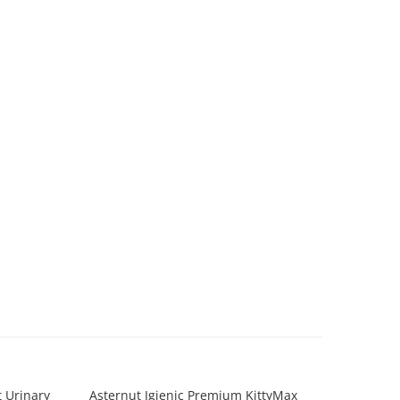
t Urinary
Asternut Igienic Premium KittyMax
Churu 