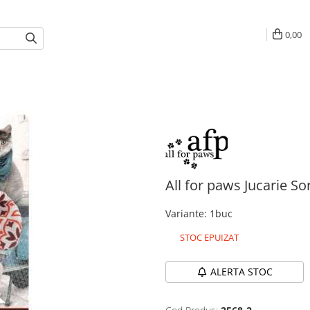
0,00
All for paws Jucarie So
Variante
:
1buc
STOC EPUIZAT
ALERTA STOC