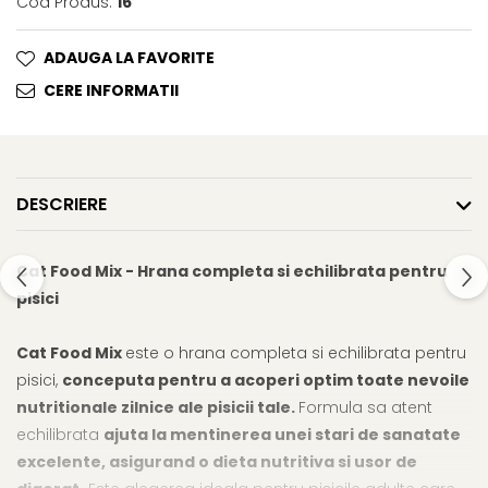
Cod Produs:
16
Cosuri, Culcusuri si Perne
Cosuri, Culcusuri si Perne
Covorase Absorbante
Castroane, Boluri si Accesorii
ADAUGA LA FAVORITE
Recompense si Delicii pentru
Litiere si Accesorii
CERE INFORMATII
Caini
Nisip, Silicat si Asternuturi pentru
Lapte pentru Caini
Pisici
Jucarii Caini
Genti, Custi Transport
Educare si Dresaj
DESCRIERE
Fantani si Adapatoare
Genti, Custi Transport
Antiparazitare
Castroane, Boluri si Accesorii
Cat Food Mix - Hrana completa si echilibrata pentru
Jucarii Pisici
pisici
Lese, zgarzi si hamuri
Solutii educative si antistres
Fantani si Adapatoare
Cat Food Mix
este o hrana completa si echilibrata pentru
Antiparazitare
pisici,
conceputa pentru a acoperi optim toate nevoile
Solutii educative si antistres
nutritionale zilnice ale pisicii tale.
Formula sa atent
echilibrata
ajuta la mentinerea unei stari de sanatate
excelente, asigurand o dieta nutritiva si usor de