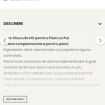
Cosuri, Culcusuri si Perne
Cosuri, Culcusuri si Perne
Covorase Absorbante
Castroane, Boluri si Accesorii
Recompense si Delicii pentru
Litiere si Accesorii
Caini
DESCRIERE
Nisip, Silicat si Asternuturi pentru
Lapte pentru Caini
Pisici
Jucarii Caini
Genti, Custi Transport
Ciao Churu Broth pentru Pisici cu Pui
Educare si Dresaj
Hrana complementara pentru pisici.
Fantani si Adapatoare
Ingrediente atent selectionate si prospetime riguros
Genti, Custi Transport
Antiparazitare
controlata.
Castroane, Boluri si Accesorii
Jucarii Pisici
Pisica ta se va bucura de aroma ademenitoare si gust
Lese, zgarzi si hamuri
Solutii educative si antistres
irezistibil de fiecare daca cand deschizi un plic.
Fantani si Adapatoare
Realizate cu ton salbatic sau cu pui crescut la ferma!
Fara cereale, conservanti sau coloranti artificiali.
Antiparazitare
Fulgi de pui maruntiti intr-o supa delicata si gustoasa de
Solutii educative si antistres
pui.
Umiditate ridicata pentru sanatatea pisicilor.
VEZI MAI MULT
Topper peste hrana uscata sau umeda