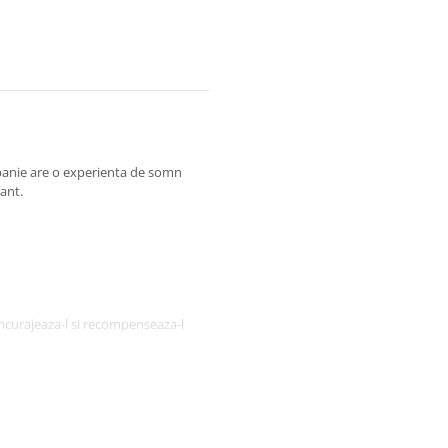
mpanie are o experienta de somn
gant.
incurajeaza-l si recompenseaza-l
odusului si curatati-l în