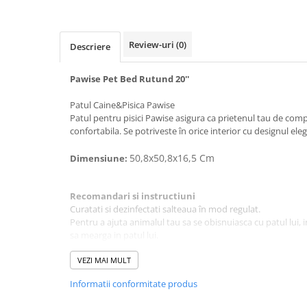
Review-uri
(0)
Descriere
Pawise Pet Bed Rutund 20''
Patul Caine&Pisica Pawise
Patul pentru pisici Pawise asigura ca prietenul tau de co
confortabila. Se potriveste în orice interior cu designul ele
50,8x50,8x16,5 Cm
Dimensiune:
Recomandari si instructiuni
Curatati si dezinfectati salteaua în mod regulat.
Pentru a ajuta animalul tau sa se obisnuiasca cu patul lui, 
sa mearga in patul lui.
Înainte de a spala salteaua, cititi cu atentie instructiunile pr
conformitate cu instructiunile de spalare corecte.
VEZI MAI MULT
Întrebari frecvente
Informatii conformitate produs
1. Din ce material este realizat patul?
Patul este realizat din materiale moi si rezistente.