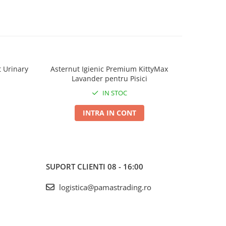
t Urinary
Asternut Igienic Premium KittyMax
Churu 
Lavander pentru Pisici
Cremo
IN STOC
INTRA IN CONT
SUPORT CLIENTI
08 - 16:00
logistica@pamastrading.ro