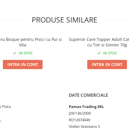
PRODUSE SIMILARE
nda uscarea la foc mic.
ru Bisque pentru Pisici cu Pui si
Superior Care Topper Adult Ca
Vita
cu Ton si Somon 70g
IN STOC
IN STOC
INTRA IN CONT
INTRA IN CONT
DATE COMERCIALE
 Plata
Pamas Trading SRL
J29/136/2000
L
RO12674049
Stefan Greceanu 5