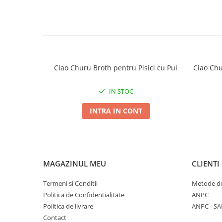
2. Pentru ce animale este potrivit?
Patul este potrivit pentru pisici si câini.
3. Cum trebuie curatata salteaua?
Salteaua poate fi spalata manual sau la masina. Se recoma
Ciao Churu Broth pentru Pisici cu Pui
Ciao Chu
IN STOC
INTRA IN CONT
MAGAZINUL MEU
CLIENTI
Termeni si Conditii
Metode de
Politica de Confidentialitate
ANPC
Politica de livrare
ANPC - SA
Contact