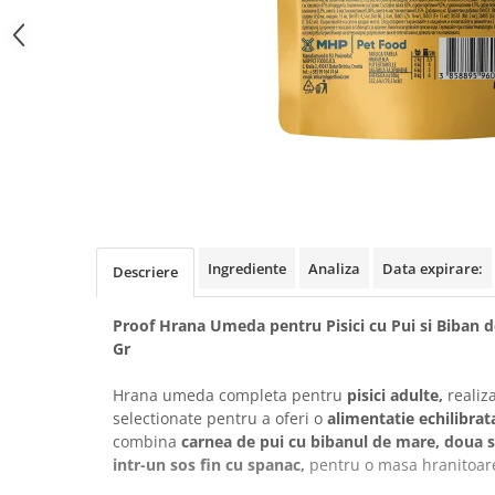
Covorase Absorbante
Castroane, Boluri si Accesorii
Recompense si Delicii pentru Caini
Litiere si Accesorii
Lapte pentru Caini
Nisip, Silicat si Asternuturi pentru
Pisici
Jucarii Caini
Genti, Custi Transport
Educare si Dresaj
Fantani si Adapatoare
Genti, Custi Transport
Antiparazitare
Castroane, Boluri si Accesorii
Jucarii Pisici
Lese, zgarzi si hamuri
Ingrediente
Analiza
Data expirare:
Descriere
Solutii educative si antistres
Fantani si Adapatoare
Proof Hrana Umeda pentru Pisici cu Pui si Biban 
Antiparazitare
Gr
Solutii educative si antistres
Hrana umeda completa pentru
pisici adulte,
realiz
selectionate pentru a oferi o
alimentatie echilibrata
combina
carnea de pui cu bibanul de mare, doua s
intr-un sos fin cu spanac,
pentru o masa hranitoare