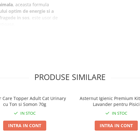
nimala
, aceasta formula
lui optim de energie si a
fragede in sos
, este usor de
ntioase.
izi grasi Omega-3,
hrana
tralucitoare. Taurina,
ta pentru a sustine functiile
a vederii.
PRODUSE SIMILARE
litate
ti
r Care Topper Adult Cat Urinary
Asternut Igienic Premium Ki
cu Ton si Somon 70g
Lavander pentru Pisici
IN STOC
IN STOC
INTRA IN CONT
INTRA IN CONT
a vederii