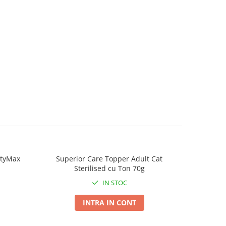
ttyMax
Superior Care Topper Adult Cat
Ciao Churu
Sterilised cu Ton 70g
IN STOC
INTRA IN CONT