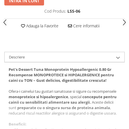
INTRA IN CONT
Covorase Absorbante
Castroane, Boluri si Accesorii
Cod Produs:
LSS-06
Recompense si Delicii pentru Caini
Litiere si Accesorii
Lapte pentru Caini
Nisip, Silicat si Asternuturi pentru
Adauga la Favorite
Cere informatii
Pisici
Jucarii Caini
Genti, Custi Transport
Educare si Dresaj
Fantani si Adapatoare
Genti, Custi Transport
Descriere
Antiparazitare
Castroane, Boluri si Accesorii
Jucarii Pisici
Lese, zgarzi si hamuri
Pet's Dessert Tuna Monoprotein Hypoallergenic 0.80 Gr
Recompense MONOPROTEICE si HIPOALERGENICE pentru
Solutii educative si antistres
Fantani si Adapatoare
caini cu TON – Gust delicios,
digestibilitate crescuta!
Antiparazitare
Ofera-i cainelui tau gustari sanatoase si sigure cu recompensele
Solutii educative si antistres
monoproteice si hipoalergenice
, special
concepute pentru
cainii cu sensibilitati alimentare sau alergii.
Aceste delicii
sunt
preparate cu o singura sursa de proteina animala
,
reducand riscul reactiilor alergice si asigurand o digestie usoara.
Beneficii: