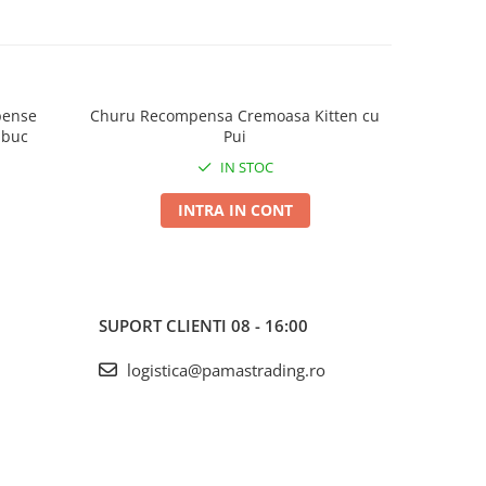
pense
Churu Recompensa Cremoasa Kitten cu
Churu Re
 buc
Pui
IN STOC
INTRA IN CONT
SUPORT CLIENTI
08 - 16:00
logistica@pamastrading.ro