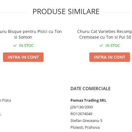
PRODUSE SIMILARE
uru Bisque pentru Pisici cu Ton
Churu Cat Varieties Recom
si Somon
Cremoase cu Ton si Pui 50
IN STOC
IN STOC
,2% | Cenusa 1,4% |
INTRA IN CONT
INTRA IN CONT
 complementara.
ziu a doua zi.
DATE COMERCIALE
 Plata
Pamas Trading SRL
J29/136/2000
L
RO12674049
Stefan Greceanu 5
Ploiesti, Prahova