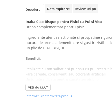
Data expirare:
Review-uri
(0)
Descriere
Inaba Ciao Bisque pentru Pisici cu Pui si Vita
Hrana complementara pentru pisici.
Ingrediente atent selectionate si prospetime riguros
bucura de aroma ademenitoare si gust irezistibil de
un plic de CIAO BISQUE.
Beneficii:
Realizate cu ton salbatic si pur sau cu pui crescut 
Fara cereale, conservanti sau coloranti artificiali
Umiditate ridicata pentru sanatatea pisicilor
Textura cremosa si delicata
VEZI MAI MULT
Continut redus de calorii
Vitamina E
Informatii conformitate produs
Compozitie:
Compozitie: pui (28,2%), vita (1,8%), tapioca (uscata)