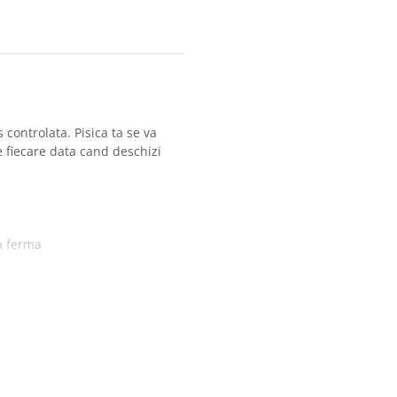
 controlata. Pisica ta se va
 fiecare data cand deschizi
la ferma
, extract de scoici (0,9%)