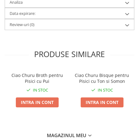
Analiza
mentinerea sanatatii generale, a functiei vizuale si a
vitalitatii pisicii.
Data expirare:
Review-uri
(0)
PRODUSE SIMILARE
Ciao Churu Broth pentru
Ciao Churu Bisque pentru
Pisici cu Pui
Pisici cu Ton si Somon
IN STOC
IN STOC
INTRA IN CONT
INTRA IN CONT
Beneficii:
Hrana umeda completa si echilibrata pentru pisici
adulte;
MAGAZINUL MEU
Cu 26,2% pui si 4% branza pentru un gust delicios;