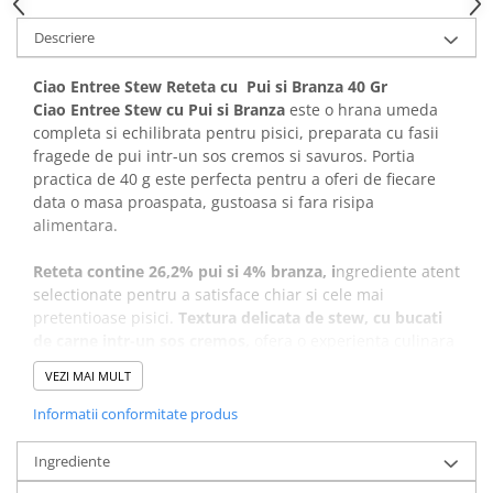
Covorase Absorbante
Castroane, Boluri si Accesorii
Descriere
Recompense si Delicii pentru Caini
Litiere si Accesorii
Ciao Entree Stew Reteta cu Pui si Branza 40 Gr
Lapte pentru Caini
Nisip, Silicat si Asternuturi pentru
Ciao Entree Stew cu Pui si Branza
este o hrana umeda
Pisici
Jucarii Caini
completa si echilibrata pentru pisici, preparata cu fasii
Genti, Custi Transport
fragede de pui intr-un sos cremos si savuros. Portia
Educare si Dresaj
practica de 40 g este perfecta pentru a oferi de fiecare
Fantani si Adapatoare
Genti, Custi Transport
data o masa proaspata, gustoasa si fara risipa
Antiparazitare
alimentara.
Castroane, Boluri si Accesorii
Jucarii Pisici
Lese, zgarzi si hamuri
Reteta contine 26,2% pui si 4% branza, i
ngrediente atent
Solutii educative si antistres
selectionate pentru a satisface chiar si cele mai
Fantani si Adapatoare
pretentioase pisici.
Textura delicata de stew, cu bucati
Antiparazitare
de carne intr-un sos cremos,
ofera o experienta culinara
placuta si contribuie la diversificarea alimentatiei zilnice.
Solutii educative si antistres
VEZI MAI MULT
Cu un continut ridicat de umiditate, de 83%,
aceasta
Informatii conformitate produs
hrana ajuta la
sustinerea hidratarii naturale a
organismului
. Formula este
imbogatita cu taurina,
Ingrediente
vitamine si minerale esentiale
, contribuind la