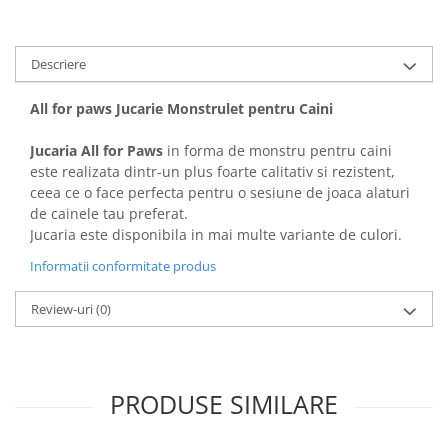
Covorase Absorbante
Castroane, Boluri si Accesorii
Recompense si Delicii pentru Caini
Litiere si Accesorii
Descriere
Lapte pentru Caini
Nisip, Silicat si Asternuturi pentru
Pisici
All for paws Jucarie Monstrulet pentru Caini
Jucarii Caini
Genti, Custi Transport
Educare si Dresaj
Jucaria All for Paws
in forma de monstru pentru caini
Fantani si Adapatoare
este realizata dintr-un plus foarte calitativ si rezistent,
Genti, Custi Transport
ceea ce o face perfecta pentru o sesiune de joaca alaturi
Antiparazitare
Castroane, Boluri si Accesorii
de cainele tau preferat.
Jucarii Pisici
Jucaria este disponibila in mai multe variante de culori.
Lese, zgarzi si hamuri
Solutii educative si antistres
Informatii conformitate produs
Fantani si Adapatoare
Antiparazitare
Review-uri
(0)
Solutii educative si antistres
PRODUSE SIMILARE