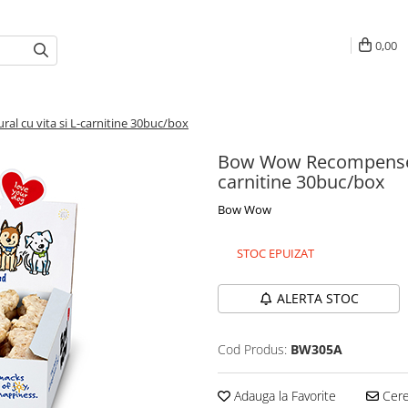
0,00
l cu vita si L-carnitine 30buc/box
Bow Wow Recompense pe
carnitine 30buc/box
Bow Wow
STOC EPUIZAT
ALERTA STOC
Cod Produs:
BW305A
Adauga la Favorite
Cere 