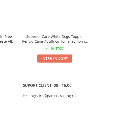
in Free
Superior Care White Dogs Topper
Superior 
este Alb
Pentru Caini Adulti cu Ton si Somon in
B
Sos 70g
IN STOC
INTRA IN CONT
SUPORT CLIENTI
08 - 16:00
logistica@pamastrading.ro