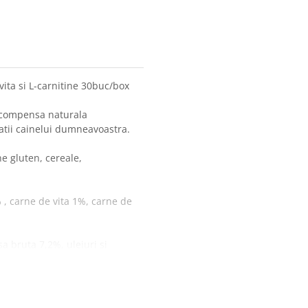
ita si L-carnitine 30buc/box
recompensa naturala
utatii cainelui dumneavoastra.
e gluten, cereale,
 , carne de vita 1%, carne de
 bruta 7,2%, uleiuri si
utul dumneavoastra are acces