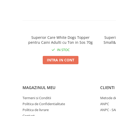
A se pastra in ambalajul original, la temperatura c
Produsul nu este destinat consumului uman.
Superior Care White Dogs Topper
Superi
pentru Caini Adulti cu Ton in Sos 70g
Small&
IN STOC
INTRA IN CONT
MAGAZINUL MEU
CLIENTI
Termeni si Conditii
Metode de
Politica de Confidentialitate
ANPC
Politica de livrare
ANPC - SA
Contact