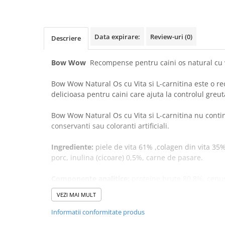
Covorase Absorbante
Castroane, Boluri si Accesorii
Recompense si Delicii pentru Caini
Litiere si Accesorii
Data expirare:
Review-uri
(0)
Descriere
Lapte pentru Caini
Nisip, Silicat si Asternuturi pentru
Pisici
Jucarii Caini
Bow Wow
Recompense pentru caini os natural cu v
Genti, Custi Transport
Educare si Dresaj
Bow Wow Natural Os cu Vita si L-carnitina este o 
Fantani si Adapatoare
Genti, Custi Transport
delicioasa pentru caini care ajuta la controlul gre
Antiparazitare
Castroane, Boluri si Accesorii
Bow Wow Natural Os cu Vita si L-carnitina nu contin
Jucarii Pisici
Lese, zgarzi si hamuri
conservanti sau coloranti artificiali.
Solutii educative si antistres
Fantani si Adapatoare
Ingrediente:
piele de vita 61% ,colagen din vita 35%
Antiparazitare
porc, inulina (cicoare) 0,5%, carne de pasare.
Solutii educative si antistres
Componente analitice:
proteine brute 80,8%, cenusa
grasimi 2%, fibre brute < 1%, umiditate 10,8%
VEZI MAI MULT
Se serveste ca o delicatesa.Asigurati-va ca animal
Informatii conformitate produs
la apa potabila in fiecare zi.