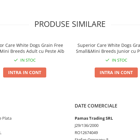
amerei.
PRODUSE SIMILARE
or Care White Dogs Grain Free
Superior Care White Dogs Gra
Mini Breeds Adult cu Peste Alb
Small&Mini Breeds Junior cu P
IN STOC
IN STOC
INTRA IN CONT
INTRA IN CONT
DATE COMERCIALE
 Plata
Pamas Trading SRL
J29/136/2000
L
RO12674049
Stefan Greceanu 5