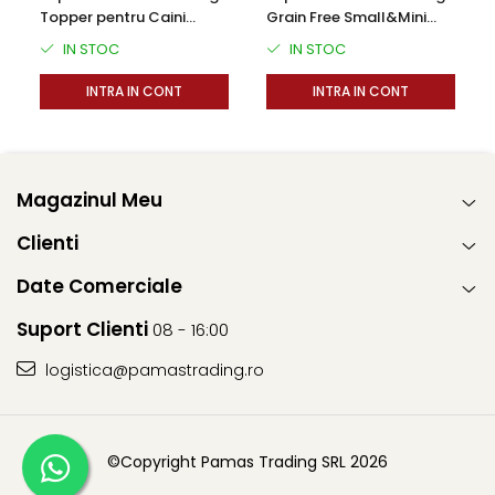
Topper pentru Caini
Grain Free Small&Mini
Adulti cu Ton in Sos 70g
Breeds Adult cu Peste Alb
IN STOC
IN STOC
INTRA IN CONT
INTRA IN CONT
Magazinul Meu
Clienti
Date Comerciale
Suport Clienti
08 - 16:00
logistica@pamastrading.ro
©Copyright Pamas Trading SRL 2026