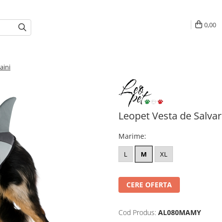
0,00
aini
Leopet Vesta de Salva
Marime
:
L
M
XL
CERE OFERTA
Cod Produs:
AL080MAMY