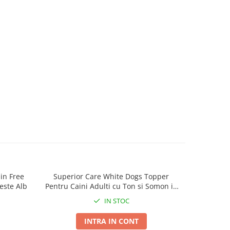
in Free
Superior Care White Dogs Topper
Superior 
este Alb
Pentru Caini Adulti cu Ton si Somon in
B
Sos 70g
IN STOC
INTRA IN CONT