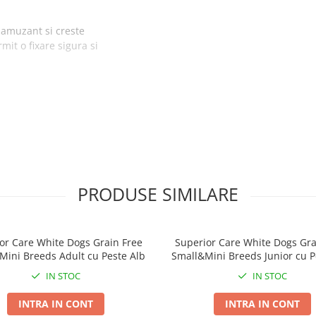
 amuzant si creste
rmit o fixare sigura si
PRODUSE SIMILARE
or Care White Dogs Grain Free
Superior Care White Dogs Gra
Mini Breeds Adult cu Peste Alb
Small&Mini Breeds Junior cu P
IN STOC
IN STOC
INTRA IN CONT
INTRA IN CONT