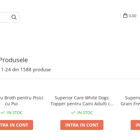
0,00
Produsele
1-
24
din
1588
produse
u Broth pentru Pisici
Superior Care White Dogs
Superi
cu Pui
Topper pentru Caini Adulti cu
Grain Fr
Ton in Sos 70g
Adu
IN STOC
IN STOC
TRA IN CONT
INTRA IN CONT
I