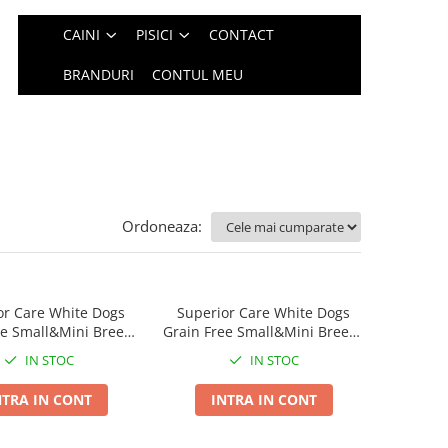
CAINI
PISICI
CONTACT
BRANDURI
CONTUL MEU
Ordoneaza:
or Care White Dogs
Superior Care White Dogs
ee Small&Mini Breeds
Grain Free Small&Mini Breeds
lt cu Peste Alb
Junior cu Peste Alb
IN STOC
IN STOC
NTRA IN CONT
INTRA IN CONT