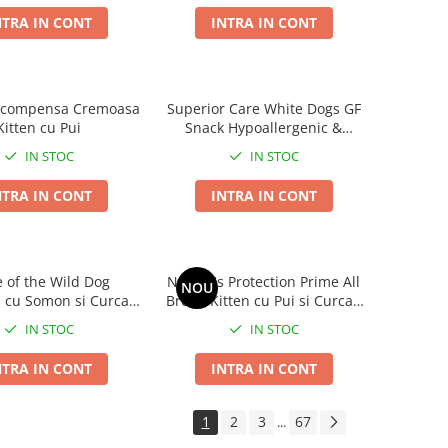
NTRA IN CONT
INTRA IN CONT
ecompensa Cremoasa
Superior Care White Dogs GF
Kitten cu Pui
Snack Hypoallergenic &
Digestive Care cu Somon 110
IN STOC
IN STOC
Gr
NTRA IN CONT
INTRA IN CONT
e of the Wild Dog
Nature's Protection Prime All
NOU
 cu Somon si Curcan
Breed Kitten cu Pui si Curcan
in Sos 390 Gr
85 Gr
IN STOC
IN STOC
NTRA IN CONT
INTRA IN CONT
1
2
3
67
...