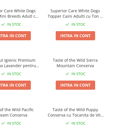
or Care White Dogs
Superior Care White Dogs
ini Breeds Adult cu
Topper Caini Adulti cu Ton si
Miel
Biban in Sos 70g
IN STOC
IN STOC
NTRA IN CONT
INTRA IN CONT
ut Igienic Premium
Taste of the Wild Sierra
ax Lavander pentru
Mountain Conserva
Pisici
IN STOC
IN STOC
NTRA IN CONT
INTRA IN CONT
of the Wild Pacific
Taste of the Wild Puppy
ream Conserva
Conserva cu Tocanita de Vita
in Sos 390 Gr
IN STOC
IN STOC