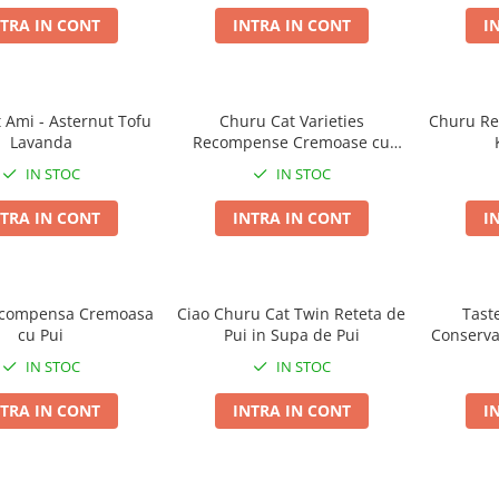
TRA IN CONT
INTRA IN CONT
I
 Ami - Asternut Tofu
Churu Cat Varieties
Churu R
Lavanda
Recompense Cremoase cu
Ton si Pui 50 buc
IN STOC
IN STOC
TRA IN CONT
INTRA IN CONT
I
compensa Cremoasa
Ciao Churu Cat Twin Reteta de
Tast
cu Pui
Pui in Supa de Pui
Conserva
IN STOC
IN STOC
TRA IN CONT
INTRA IN CONT
I