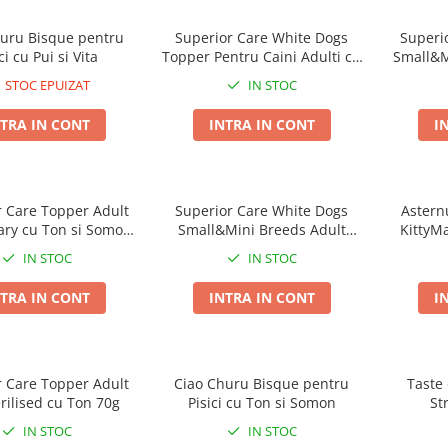
huru Bisque pentru
Superior Care White Dogs
Superi
ci cu Pui si Vita
Topper Pentru Caini Adulti cu
Small&M
Ton si Somon in Sos 70g
STOC EPUIZAT
IN STOC
TRA IN CONT
INTRA IN CONT
I
r Care Topper Adult
Superior Care White Dogs
Astern
ary cu Ton si Somon
Small&Mini Breeds Adult
KittyM
70g
Grain Free cu Somon
IN STOC
IN STOC
TRA IN CONT
INTRA IN CONT
I
r Care Topper Adult
Ciao Churu Bisque pentru
Taste 
rilised cu Ton 70g
Pisici cu Ton si Somon
St
IN STOC
IN STOC