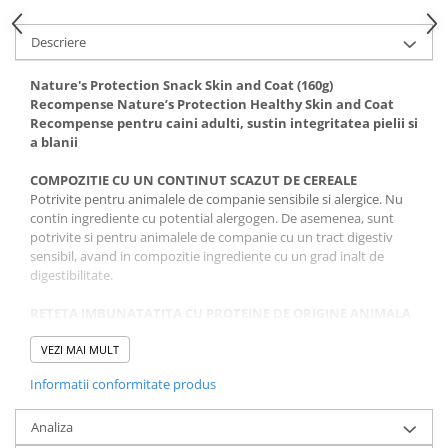
Covorase Absorbante
Castroane, Boluri si Accesorii
Descriere
Recompense si Delicii pentru Caini
Litiere si Accesorii
Lapte pentru Caini
Nature's Protection Snack Skin and Coat (160g)
Nisip, Silicat si Asternuturi pentru
Recompense Nature’s Protection Healthy Skin and Coat
Pisici
Jucarii Caini
Recompense pentru caini adulti, sustin integritatea pielii si
Genti, Custi Transport
a blanii
Educare si Dresaj
Fantani si Adapatoare
Genti, Custi Transport
COMPOZITIE CU UN CONTINUT SCAZUT DE CEREALE
Potrivite pentru animalele de companie sensibile si alergice. Nu
Antiparazitare
Castroane, Boluri si Accesorii
contin ingrediente cu potential alergogen. De asemenea, sunt
Jucarii Pisici
potrivite si pentru animalele de companie cu un tract digestiv
Lese, zgarzi si hamuri
sensibil, avand in compozitie ingrediente cu un grad inalt de
Solutii educative si antistres
Fantani si Adapatoare
digestibilitate.
Antiparazitare
RETETA IMBUNATATITA CU PROTEINE DE ORIGINE ANIMALA
Solutii educative si antistres
Sursa principala si usor digerabila de proteine de cea mai buna
calitate este carnea de pasare. Datorita surselor de proteine atent
VEZI MAI MULT
selectionate, aceste recompense sunt potrivite chiar si pentru
Informatii conformitate produs
cele mai sensibile animale de companie.
CU ULEI DE SOMON
Analiza
Mentin integritatea pielii si a blanii