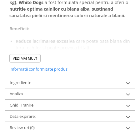
kg),
White Dogs
a fost formulata special pentru a oferi o
nutritie optima cainilor cu blana alba, sustinand
sanatatea pielii si mentinerea culorii naturale a blanii.
Beneficii:
Reduce lacrimarea excesiva
care poate pata blana din
jurul ochilor si poate provoca iritatii.
Formula inovatoare, cu ingrediente de inalta calitate,
VEZI MAI MULT
creata pentru nevoile specifice ale cainilor cu blana
alba.
Informatii conformitate produs
Sprijina mentinerea si intensificarea albului blanii
,
intarind firul de par de la radacina.
Ingrediente
Carne de miel premium
– sursa principala de
proteina animala, usor digerabila si foarte gustoasa.
Analiza
Fara gluten,
cu ingrediente atent selectate pentru a
Ghid Hranire
ajuta la
evitarea tulburarilor digestive si a reactiilor
alergice.
Data expirare:
Review-uri
(0)