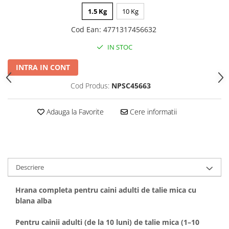
Covorase Absorbante
1.5 Kg
10 Kg
Castroane, Boluri si Accesorii
Recompense si Delicii pentru Caini
Litiere si Accesorii
Cod Ean
:
4771317456632
Lapte pentru Caini
Nisip, Silicat si Asternuturi pentru
IN STOC
Pisici
Jucarii Caini
INTRA IN CONT
Genti, Custi Transport
Educare si Dresaj
Cod Produs:
NPSC45663
Fantani si Adapatoare
Genti, Custi Transport
Antiparazitare
Castroane, Boluri si Accesorii
Adauga la Favorite
Cere informatii
Jucarii Pisici
Lese, zgarzi si hamuri
Solutii educative si antistres
Fantani si Adapatoare
Antiparazitare
Descriere
Solutii educative si antistres
Hrana completa pentru caini adulti de talie mica cu
blana alba
Pentru cainii adulti (de la 10 luni) de talie mica (1–10