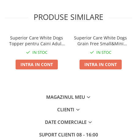
PRODUSE SIMILARE
Superior Care White Dogs
Superior Care White Dogs
Topper pentru Caini Adulti
Grain Free Small&Mini
cu Ton in Sos 70g
Breeds Adult cu Peste Alb
IN STOC
IN STOC
INTRA IN CONT
INTRA IN CONT
Instructiuni hranire:
Serviti mancarea uscata. Daca
hraniti cainele dumneavoastra cu Superior Care pentru
prima data, introduceti-l treptat in dieta pe o perioada de
minim 3 zile. Ghid de hranire: vezi tabelul. Cainele
dumneavoastra poate manca mai mult sau mai putin in
MAGAZINUL MEU
functie de varsta, temperament si nivel de activitate. Apa
curata si proaspata trebuie sa fie disponibila permanent.
CLIENTI
DATE COMERCIALE
SUPORT CLIENTI
08 - 16:00