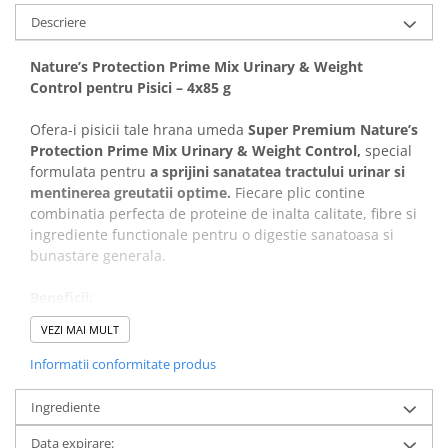
Covorase Absorbante
Descriere
Castroane, Boluri si Accesorii
Recompense si Delicii pentru Caini
Litiere si Accesorii
Nature’s Protection Prime Mix Urinary & Weight
Lapte pentru Caini
Nisip, Silicat si Asternuturi pentru
Control pentru Pisici – 4x85 g
Pisici
Jucarii Caini
Ofera-i pisicii tale hrana umeda
Super Premium Nature’s
Genti, Custi Transport
Educare si Dresaj
Protection Prime Mix Urinary & Weight Control,
special
Fantani si Adapatoare
formulata pentru
a sprijini sanatatea tractului urinar si
Genti, Custi Transport
mentinerea greutatii optime.
Fiecare plic contine
Antiparazitare
Castroane, Boluri si Accesorii
combinatia perfecta de proteine de inalta calitate, fibre si
Jucarii Pisici
ingrediente functionale pentru o digestie sanatoasa si
Lese, zgarzi si hamuri
bunastare generala.
Solutii educative si antistres
Fantani si Adapatoare
Beneficii:
Antiparazitare
Solutii educative si antistres
VEZI MAI MULT
Suport pentru tractul urinar –
formule echilibrate
care contribuie la prevenirea formarii cristalelor si
Informatii conformitate produs
mentinerea sanatatii rinichilor.
Controlul greutatii –
reteta speciala cu calorii
Ingrediente
moderate si proteine de calitate pentru mentinerea
masei musculare si a greutatii optime.
Data expirare: