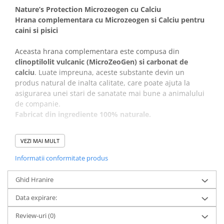
Nature’s Protection Microzeogen cu Calciu
Covorase Absorbante
Castroane, Boluri si Accesorii
Hrana complementara cu Microzeogen si Calciu pentru
Recompense si Delicii pentru Caini
Litiere si Accesorii
caini si pisici
Lapte pentru Caini
Nisip, Silicat si Asternuturi pentru
Aceasta hrana complementara este compusa din
Pisici
Jucarii Caini
clinoptilolit vulcanic (MicroZeoGen) si carbonat de
Genti, Custi Transport
calciu
. Luate impreuna, aceste substante devin un
Educare si Dresaj
produs natural de inalta calitate, care poate ajuta la
Fantani si Adapatoare
Genti, Custi Transport
asigurarea unei stari de sanatate mai bune a animalului
Antiparazitare
Castroane, Boluri si Accesorii
de companie.
Fabricat din ingrediente 100% naturale.
Jucarii Pisici
Lese, zgarzi si hamuri
Solutii educative si antistres
Fantani si Adapatoare
MicroZeoGen-ul, sau clinoptilolitul de origine vulcanica
,
VEZI MAI MULT
este unul dintre ingredientele principale si este benefic
Antiparazitare
in cazurile de
hiperaciditate gastrica
(aciditate crescuta a
Informatii conformitate produs
Solutii educative si antistres
stomacului), poate fi folosit in
preventia episoadelor
diareice
si pentru
eliminarea toxinelor
care s-au
Ghid Hranire
acumulat in organism, astfel imbunatatind absorbtia
Data expirare:
vitaminelor si a nutrientilor.
Review-uri
(0)
Produsul contine, de asemenea, calciu, care este o