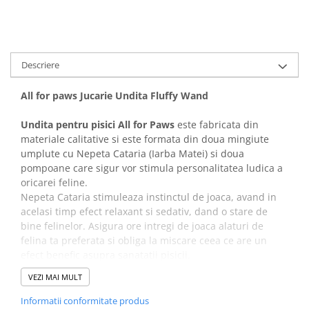
Covorase Absorbante
Castroane, Boluri si Accesorii
Recompense si Delicii pentru Caini
Litiere si Accesorii
Lapte pentru Caini
Nisip, Silicat si Asternuturi pentru
Descriere
Pisici
Jucarii Caini
Genti, Custi Transport
All for paws Jucarie Undita Fluffy Wand
Educare si Dresaj
Fantani si Adapatoare
Genti, Custi Transport
Undita pentru pisici All for Paws
este fabricata din
Antiparazitare
materiale calitative si este formata din doua mingiute
Castroane, Boluri si Accesorii
umplute cu Nepeta Cataria (Iarba Matei) si doua
Jucarii Pisici
Lese, zgarzi si hamuri
pompoane care sigur vor stimula personalitatea ludica a
Solutii educative si antistres
oricarei feline.
Fantani si Adapatoare
Nepeta Cataria stimuleaza instinctul de joaca, avand in
Antiparazitare
acelasi timp efect relaxant si sedativ, dand o stare de
bine felinelor. Asigura ore intregi de joaca alaturi de
Solutii educative si antistres
felina ta preferata si obliga la miscare ceea ce are un
efect benefic asupra sanatatii pisicii.
Undita este disponibila pe mai multe culori
VEZI MAI MULT
Informatii conformitate produs