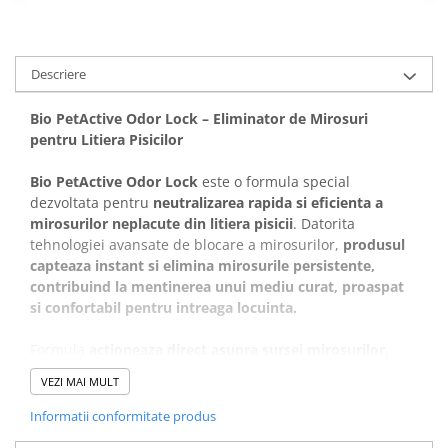
Covorase Absorbante
Castroane, Boluri si Accesorii
Recompense si Delicii pentru Caini
Litiere si Accesorii
Descriere
Lapte pentru Caini
Nisip, Silicat si Asternuturi pentru
Pisici
Jucarii Caini
Bio PetActive Odor Lock – Eliminator de Mirosuri
Genti, Custi Transport
pentru Litiera Pisicilor
Educare si Dresaj
Fantani si Adapatoare
Genti, Custi Transport
Bio PetActive Odor Lock
este o formula special
Antiparazitare
dezvoltata pentru
neutralizarea rapida si eficienta a
Castroane, Boluri si Accesorii
mirosurilor neplacute din litiera pisicii
. Datorita
Jucarii Pisici
Lese, zgarzi si hamuri
tehnologiei avansate de blocare a mirosurilor,
produsul
Solutii educative si antistres
capteaza instant si elimina mirosurile persistente,
Fantani si Adapatoare
contribuind la mentinerea unui mediu curat, proaspat
Antiparazitare
si confortabil pentru intreaga locuinta.
Solutii educative si antistres
Formula
actioneaza direct asupra sursei mirosurilor,
reducand raspandirea acestora si prelungind senzatia
VEZI MAI MULT
de prospetime a litierei.
Utilizarea regulata ajuta la
mentinerea unui spatiu mai igienic si mai placut pentru
Informatii conformitate produs
pisica si proprietar.