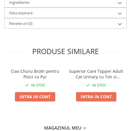
Ingrediente
animale de companie, care cu siguranta va deveni masa
preferata a prietenului tau blanos!
Data expirare:
Ingrediente:
Carne si derivate carne - 79% (incluzand nu
Review-uri
(0)
mai putin de 4% ficat), cereale, extract de proteine
vegetale, minerale.
PRODUSE SIMILARE
Ciao Churu Broth pentru
Superior Care Topper Adult
Pisici cu Pui
Cat Urinary cu Ton si
Somon 70g
IN STOC
IN STOC
INTRA IN CONT
INTRA IN CONT
MAGAZINUL MEU