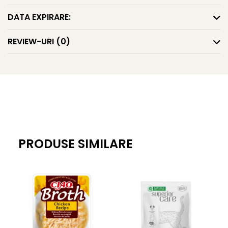
naturale, guma guar, aroma naturala de ton, carbonat de
DATA EXPIRARE:
calciu, taurina, supliment de vitamina E, clorhidrat de
tiamina, clorura de colina, oleorezina de boia de ardei
REVIEW-URI
(0)
(culoare), extract de ceai verde, minerale (sulfat de zinc) ,
sulfat de magneziu, sulfat feros, chelat de aminoacizi de
cupru, iodura de potasiu, chelat de aminoacizi de
mangan), vitamine (complex de menadiona de sodiu
bisulfit (sursa de activitate a vitaminei K), acetat de
vitamina A, supliment de vitamina D3, riboflavina,
supliment de vitamina B12, folic acid)
PRODUSE SIMILARE
Componente analitice: Proteina bruta (min) 7,00%, Grasimi
brute (min) 3,5%, Fibre brute (max) 0,50%, Umiditate (max)
85,00%, Vitamina E (min) 310 UI/kg, Taurina (min) 0,05%
Conținut caloric: 780 kcal/kg, 10,9 kcal/tub ME