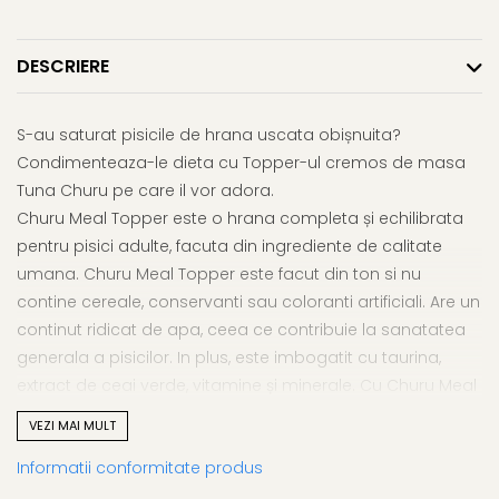
DESCRIERE
S-au saturat pisicile de hrana uscata obișnuita?
Condimenteaza-le dieta cu Topper-ul cremos de masa
Tuna Churu pe care il vor adora.
Churu Meal Topper este o hrana completa și echilibrata
pentru pisici adulte, facuta din ingrediente de calitate
umana. Churu Meal Topper este facut din ton si nu
contine cereale, conservanti sau coloranti artificiali. Are un
continut ridicat de apa, ceea ce contribuie la sanatatea
generala a pisicilor. In plus, este imbogatit cu taurina,
extract de ceai verde, vitamine și minerale. Cu Churu Meal
Topper, hranirea va fi mai gustoasa si mai distractiva
VEZI MAI MULT
decat inainte.
Informatii conformitate produs
Ingrediente: apa, ton, pui, amidon de tapioca, arome