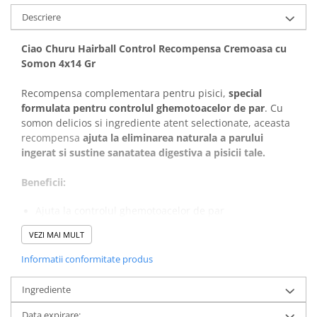
Covorase Absorbante
Descriere
Castroane, Boluri si Accesorii
Recompense si Delicii pentru Caini
Litiere si Accesorii
Ciao Churu Hairball Control Recompensa Cremoasa cu
Lapte pentru Caini
Nisip, Silicat si Asternuturi pentru
Somon 4x14 Gr
Pisici
Jucarii Caini
Recompensa complementara pentru pisici,
special
Genti, Custi Transport
Educare si Dresaj
formulata pentru controlul ghemotoacelor de par
. Cu
Fantani si Adapatoare
somon delicios si ingrediente atent selectionate, aceasta
Genti, Custi Transport
recompensa
ajuta la eliminarea naturala a parului
Antiparazitare
Castroane, Boluri si Accesorii
ingerat si sustine sanatatea digestiva a pisicii tale.
Jucarii Pisici
Lese, zgarzi si hamuri
Beneficii:
Solutii educative si antistres
Fantani si Adapatoare
Ajuta la controlul ghemotoacelor de par
Antiparazitare
Cu somon gustos si usor digerabil
Solutii educative si antistres
VEZI MAI MULT
Continut ridicat de umiditate pentru hidratare
suplimentara
Informatii conformitate produs
Imbogatita cu taurina si vitamina E
Textura cremoasa, foarte apreciata de pisici
Ingrediente
Compozitie:
Data expirare: