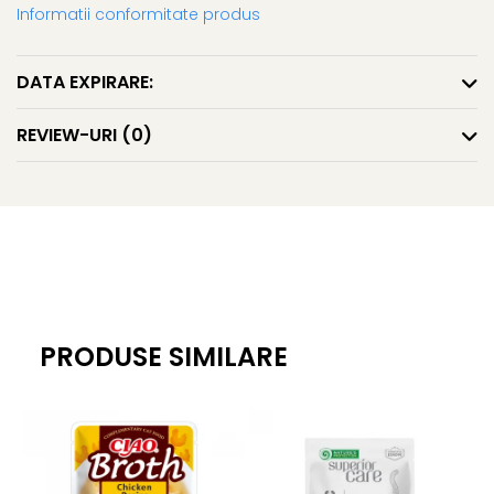
Informatii conformitate produs
Constituenti analitici:
Proteine 11,2%, Continut de grasimi
0,5%, Fibra bruta 0,1%, Cenusa bruta 1,0%, Umiditate 86,0%,
DATA EXPIRARE:
Energie 460 kcal/kg
REVIEW-URI
(0)
Greutate neta: 70g.
PRODUSE SIMILARE