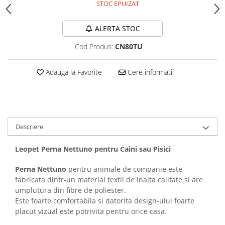
STOC EPUIZAT
Covorase Absorbante
Castroane, Boluri si Accesorii
Recompense si Delicii pentru Caini
ALERTA STOC
Litiere si Accesorii
Lapte pentru Caini
Nisip, Silicat si Asternuturi pentru
Cod Produs:
CN80TU
Pisici
Jucarii Caini
Genti, Custi Transport
Adauga la Favorite
Cere informatii
Educare si Dresaj
Fantani si Adapatoare
Genti, Custi Transport
Antiparazitare
Castroane, Boluri si Accesorii
Jucarii Pisici
Lese, zgarzi si hamuri
Descriere
Solutii educative si antistres
Fantani si Adapatoare
Leopet Perna Nettuno pentru Caini sau Pisici
Antiparazitare
Solutii educative si antistres
Perna Nettuno
pentru animale de companie este
fabricata dintr-un material textil de inalta calitate si are
umplutura din fibre de poliester.
Este foarte comfortabila si datorita design-ului foarte
placut vizual este potrivita pentru orice casa.