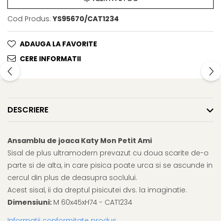
Cosuri, Culcusuri si Perne
Cosuri, Culcusuri si Perne
Cod Produs:
YS95670/CAT1234
Covorase Absorbante
Castroane, Boluri si Accesorii
Recompense si Delicii pentru
Litiere si Accesorii
ADAUGA LA FAVORITE
Caini
Nisip, Silicat si Asternuturi pentru
CERE INFORMATII
Lapte pentru Caini
Pisici
Jucarii Caini
Genti, Custi Transport
Educare si Dresaj
Fantani si Adapatoare
Genti, Custi Transport
Antiparazitare
DESCRIERE
Castroane, Boluri si Accesorii
Jucarii Pisici
Lese, zgarzi si hamuri
Solutii educative si antistres
Ansamblu de joaca Katy Mon Petit Ami
Sisal de plus ultramodern prevazut cu doua scarite de-o
Fantani si Adapatoare
parte si de alta, in care pisica poate urca si se ascunde in
Antiparazitare
cercul din plus de deasupra soclului.
Solutii educative si antistres
Acest sisal, ii da dreptul pisicutei dvs. la imaginatie.
Dimensiuni:
M 60x45xH74 - CAT1234
Informatii conformitate produs